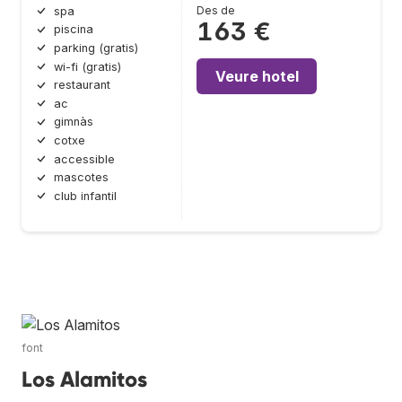
Des de
spa
163 €
piscina
parking (gratis)
wi-fi (gratis)
Veure hotel
restaurant
ac
gimnàs
cotxe
accessible
mascotes
club infantil
font
Los Alamitos