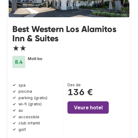
Best Western Los Alamitos
Inn & Suites
★★
Molt bo
8.4
Des de
spa
136 €
piscina
parking (gratis)
wi-fi (gratis)
Veure hotel
ac
accessible
club infantil
golf