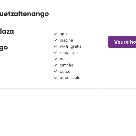
Quetzaltenango
laza
spa
piscina
Veure ho
go
wi-fi (gratis)
restaurant
ac
gimnàs
cotxe
accessible