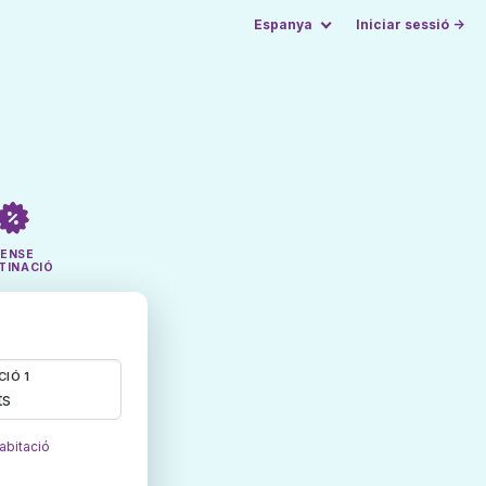
Espanya
Iniciar sessió →
SENSE
TINACIÓ
CIÓ 1
ts
abitació