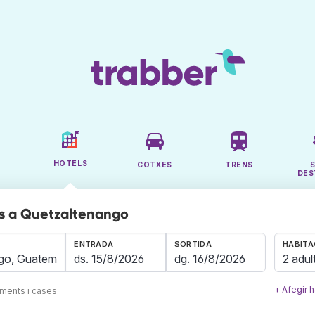
HOTELS
COTXES
TRENS
DES
s a Quetzaltenango
ENTRADA
SORTIDA
HABITA
2 adul
+ Afegir h
aments i cases