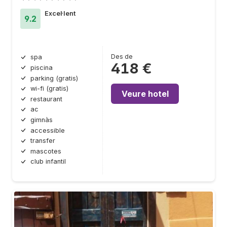
Excel·lent
9.2
Des de
spa
418 €
piscina
parking (gratis)
wi-fi (gratis)
Veure hotel
restaurant
ac
gimnàs
accessible
transfer
mascotes
club infantil