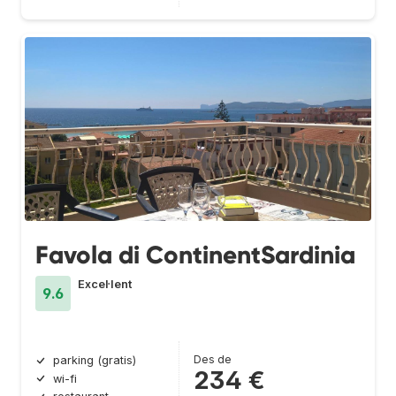
Favola di ContinentSardinia
Excel·lent
9.6
Des de
parking (gratis)
234 €
wi-fi