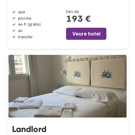
Des de
spa
193 €
piscina
wi-fi (gratis)
ac
Veure hotel
transfer
Landlord