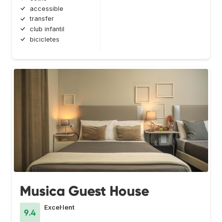
accessible
transfer
club infantil
bicicletes
Musica Guest House
Excel·lent
9.4