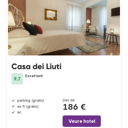
Casa dei Liuti
Excel·lent
9.7
Des de
parking (gratis)
186 €
wi-fi (gratis)
ac
Veure hotel