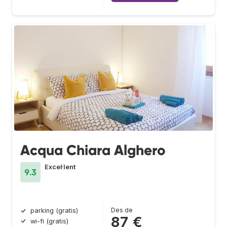
Acqua Chiara Alghero
Excel·lent
9.3
Des de
parking (gratis)
87 €
wi-fi (gratis)