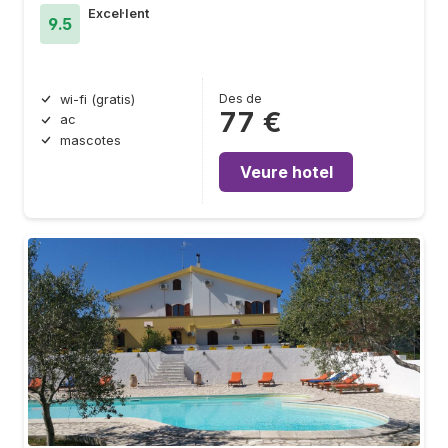
Excel·lent
9.5
Des de
wi-fi (gratis)
77 €
ac
mascotes
Veure hotel