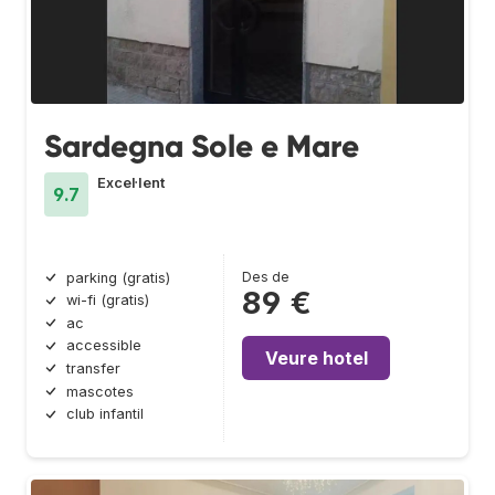
Sardegna Sole e Mare
Excel·lent
9.7
Des de
parking (gratis)
89 €
wi-fi (gratis)
ac
accessible
Veure hotel
transfer
mascotes
club infantil