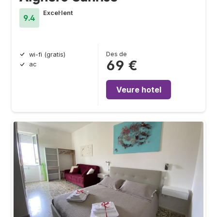
Excel·lent
9.4
Des de
wi-fi (gratis)
69 €
ac
Veure hotel