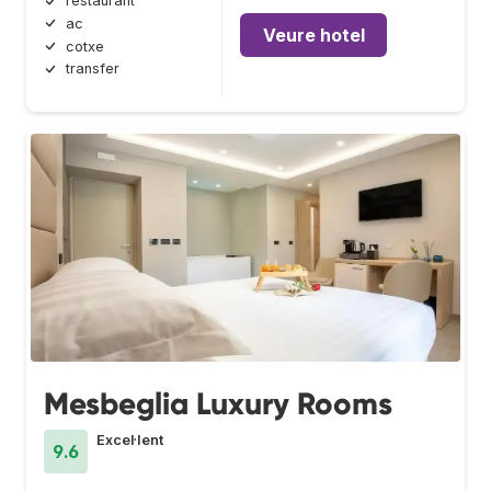
restaurant
ac
Veure hotel
cotxe
transfer
Mesbeglia Luxury Rooms
Excel·lent
9.6