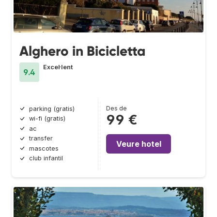
Alghero in Bicicletta
Excel·lent
9.4
Des de
parking (gratis)
99 €
wi-fi (gratis)
ac
transfer
Veure hotel
mascotes
club infantil