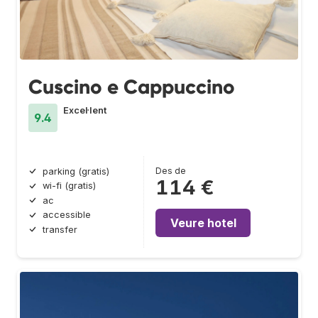
Cuscino e Cappuccino
Excel·lent
9.4
Des de
parking (gratis)
114 €
wi-fi (gratis)
ac
accessible
Veure hotel
transfer