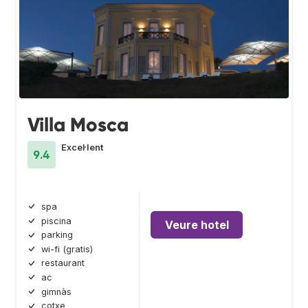
Villa Mosca
Excel·lent
9.4
spa
piscina
Veure hotel
parking
wi-fi (gratis)
restaurant
ac
gimnàs
cotxe