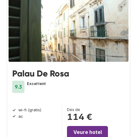
Palau De Rosa
Excel·lent
9.3
Des de
wi-fi (gratis)
114 €
ac
Veure hotel