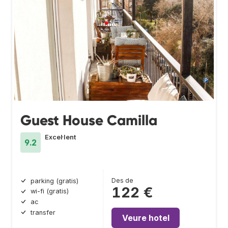
Guest House Camilla
Excel·lent
9.2
Des de
parking (gratis)
122 €
wi-fi (gratis)
ac
transfer
Veure hotel