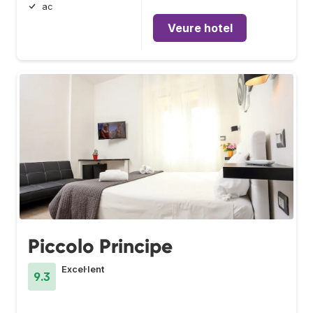
ac
Veure hotel
Piccolo Principe
Excel·lent
9.3