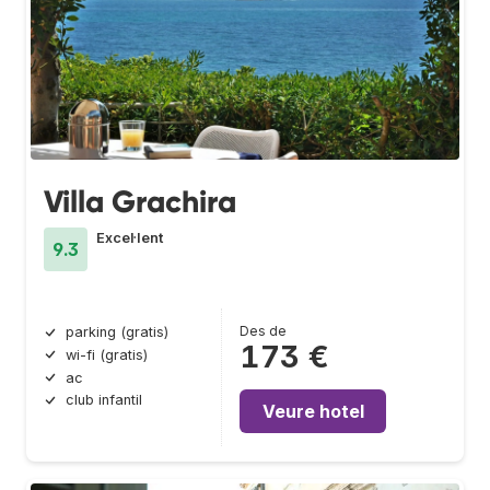
Villa Grachira
Excel·lent
9.3
Des de
parking (gratis)
173 €
wi-fi (gratis)
ac
club infantil
Veure hotel