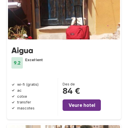
Aigua
Excel·lent
9.2
Des de
wi-fi (gratis)
84 €
ac
cotxe
transfer
Veure hotel
mascotes