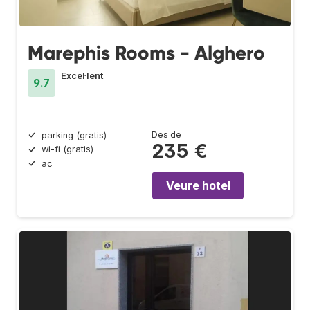
Marephis Rooms - Alghero
Excel·lent
9.7
Des de
parking (gratis)
235 €
wi-fi (gratis)
ac
Veure hotel