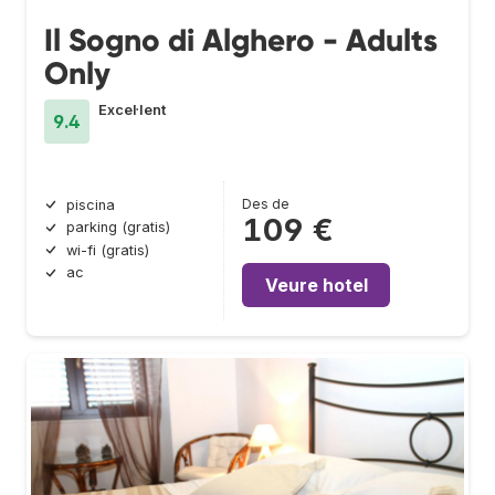
Il Sogno di Alghero - Adults
Only
Excel·lent
9.4
Des de
piscina
109 €
parking (gratis)
wi-fi (gratis)
ac
Veure hotel