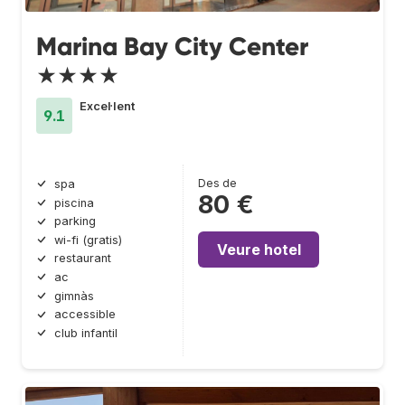
Marina Bay City Center
★★★★
Excel·lent
9.1
Des de
spa
80 €
piscina
parking
wi-fi (gratis)
Veure hotel
restaurant
ac
gimnàs
accessible
club infantil