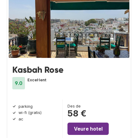
Kasbah Rose
Excel·lent
9.0
Des de
parking
58 €
wi-fi (gratis)
ac
Veure hotel