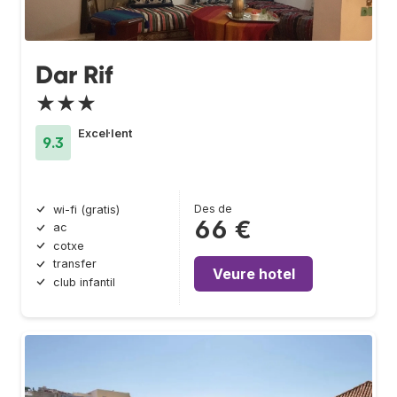
Dar Rif
★★★
Excel·lent
9.3
Des de
wi-fi (gratis)
66 €
ac
cotxe
transfer
Veure hotel
club infantil