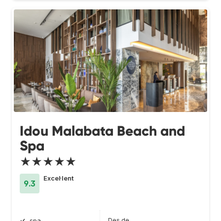
Idou Malabata Beach and
Spa
★★★★★
Excel·lent
9.3
Des de
spa