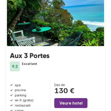
Aux 3 Portes
Excel·lent
9.2
Des de
spa
130 €
piscina
parking
wi-fi (gratis)
Veure hotel
restaurant
cotxe