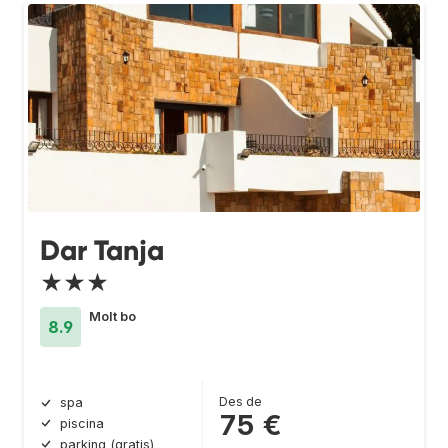
Dar Tanja
★★★
Molt bo
8.9
Des de
spa
75 €
piscina
parking (gratis)