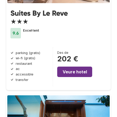
Suites By Le Reve
★★★
Excel·lent
9.6
Des de
parking (gratis)
202 €
wi-fi (gratis)
restaurant
ac
Veure hotel
accessible
transfer