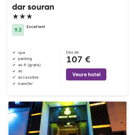
dar souran
★★★
Excel·lent
9.3
Des de
spa
107 €
parking
wi-fi (gratis)
ac
Veure hotel
accessible
transfer