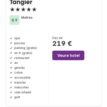
Tangier
★★★★★
Molt bo
8.9
Des de
spa
219 €
piscina
parking (gratis)
wi-fi (gratis)
Veure hotel
restaurant
ac
gimnàs
cotxe
accessible
transfer
mascotes
club infantil
golf