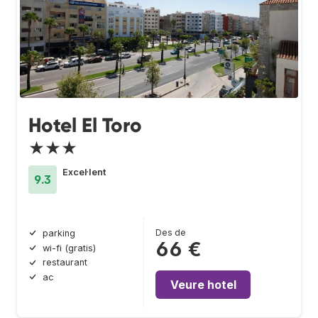
Hotel El Toro
★★★
Excel·lent
9.3
Des de
parking
66 €
wi-fi (gratis)
restaurant
ac
Veure hotel