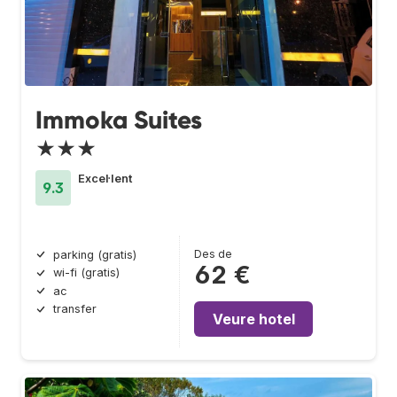
Immoka Suites
★★★
Excel·lent
9.3
Des de
parking (gratis)
62 €
wi-fi (gratis)
ac
transfer
Veure hotel