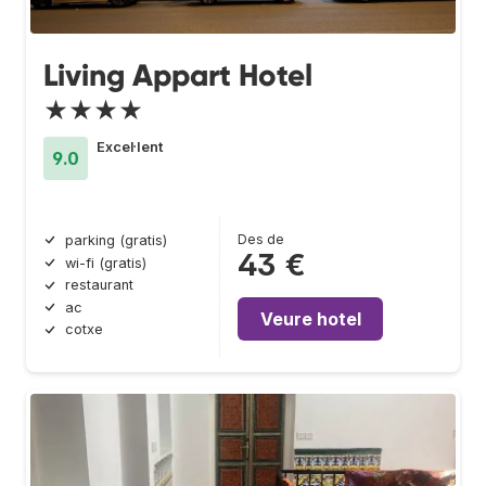
Living Appart Hotel
★★★★
Excel·lent
9.0
Des de
parking (gratis)
43 €
wi-fi (gratis)
restaurant
ac
Veure hotel
cotxe