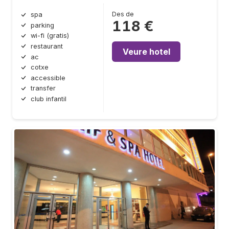
Des de
spa
118 €
parking
wi-fi (gratis)
restaurant
Veure hotel
ac
cotxe
accessible
transfer
club infantil