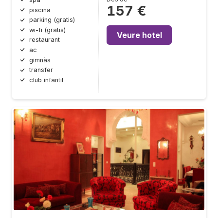
157 €
piscina
parking (gratis)
wi-fi (gratis)
Veure hotel
restaurant
ac
gimnàs
transfer
club infantil