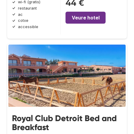
44 €
wi-fi (gratis)
restaurant
ac
Veure hotel
cotxe
accessible
Royal Club Detroit Bed and
Breakfast