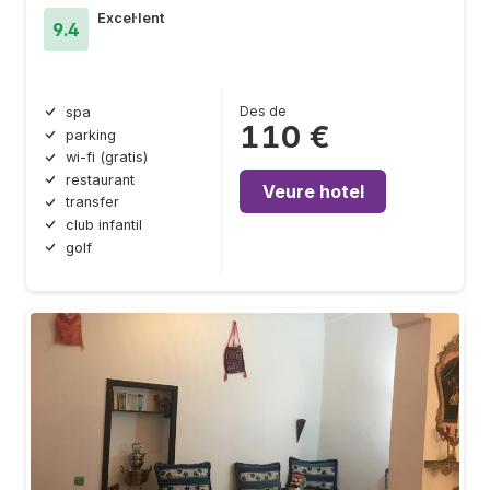
Excel·lent
9.4
Des de
spa
110 €
parking
wi-fi (gratis)
restaurant
Veure hotel
transfer
club infantil
golf