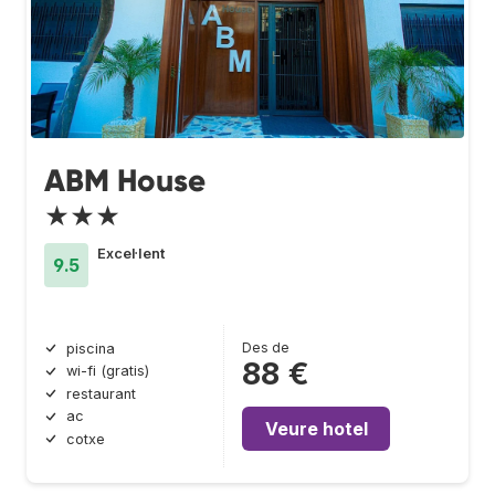
ABM House
★★★
Excel·lent
9.5
Des de
piscina
88 €
wi-fi (gratis)
restaurant
ac
Veure hotel
cotxe