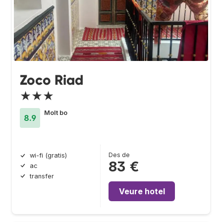
Zoco Riad
★★★
Molt bo
8.9
Des de
wi-fi (gratis)
83 €
ac
transfer
Veure hotel