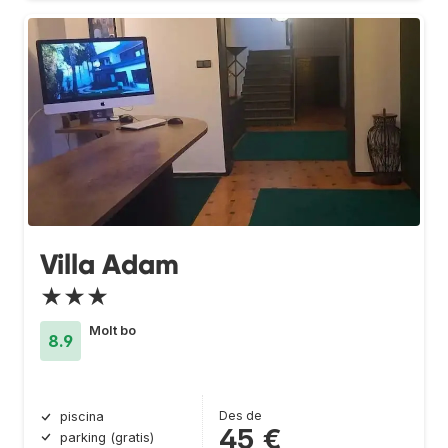
Villa Adam
★★★
Molt bo
8.9
Des de
piscina
45 €
parking (gratis)