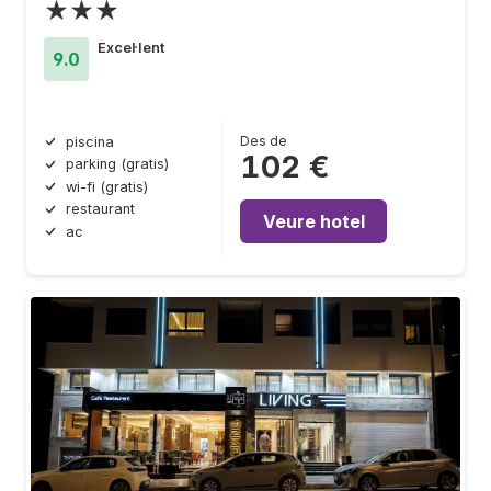
★★★
Excel·lent
9.0
Des de
piscina
102 €
parking (gratis)
wi-fi (gratis)
restaurant
Veure hotel
ac