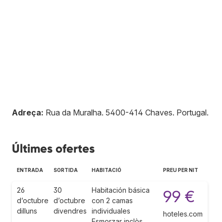
Adreça:
Rua da Muralha
.
5400-414
Chaves
.
Portugal
.
Últimes ofertes
ENTRADA
SORTIDA
HABITACIÓ
PREU PER NIT
26
30
Habitación básica
99 €
d’octubre
d’octubre
con 2 camas
dilluns
divendres
individuales
hoteles.com
Esmorzar inclòs