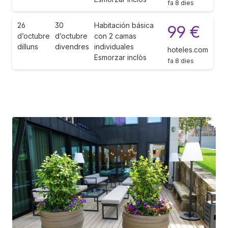
fa 8 dies
26
30
Habitación básica
99 €
d’octubre
d’octubre
con 2 camas
dilluns
divendres
individuales
hoteles.com
Esmorzar inclòs
fa 8 dies