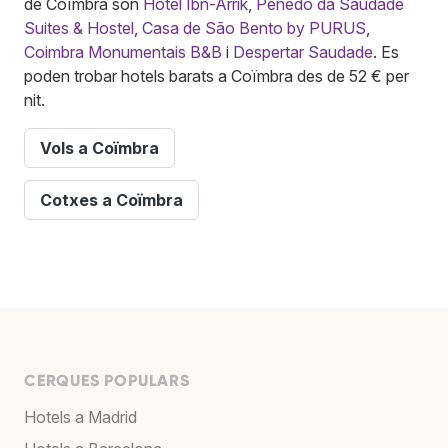
de Coïmbra són
Hotel Ibn-Arrik
,
Penedo da Saudade
Suites & Hostel
,
Casa de São Bento by PURUS
,
Coimbra Monumentais B&B
i
Despertar Saudade
. Es
poden trobar hotels barats a Coïmbra des de 52 € per
nit.
Vols a Coïmbra
Cotxes a Coïmbra
CERQUES POPULARS
Hotels a Madrid