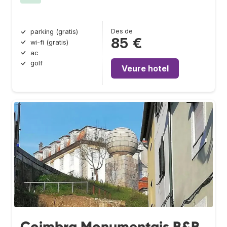
Des de
parking (gratis)
85 €
wi-fi (gratis)
ac
golf
Veure hotel
Coimbra Monumentais B&B