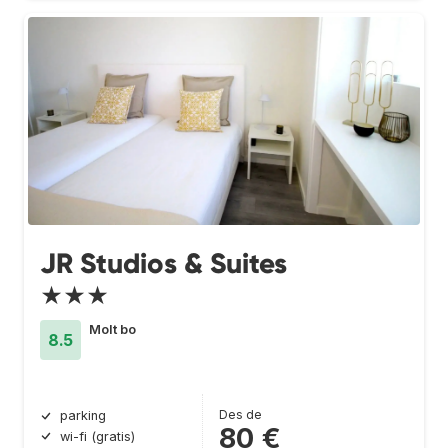
JR Studios & Suites
★★★
Molt bo
8.5
Des de
parking
80 €
wi-fi (gratis)