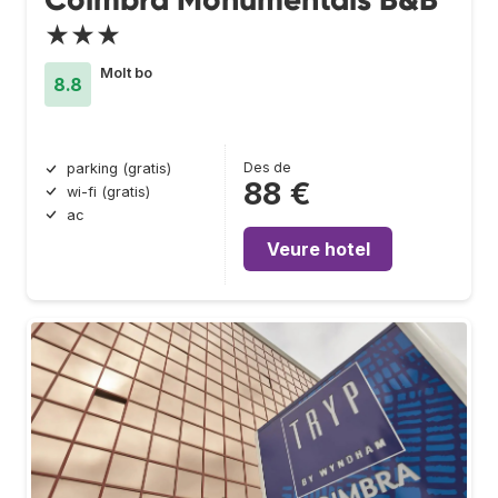
★★★
Molt bo
8.8
Des de
parking (gratis)
88 €
wi-fi (gratis)
ac
Veure hotel