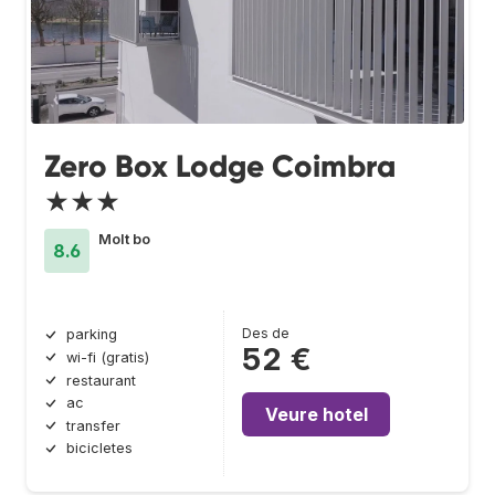
Zero Box Lodge Coimbra
★★★
Molt bo
8.6
Des de
parking
52 €
wi-fi (gratis)
restaurant
ac
Veure hotel
transfer
bicicletes