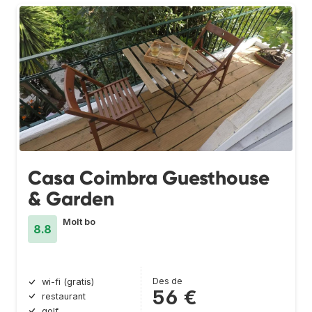
Casa Coimbra Guesthouse
& Garden
Molt bo
8.8
Des de
wi-fi (gratis)
56 €
restaurant
golf