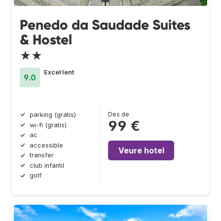
Penedo da Saudade Suites
& Hostel
★★
Excel·lent
9.0
Des de
parking (gratis)
99 €
wi-fi (gratis)
ac
accessible
Veure hotel
transfer
club infantil
golf