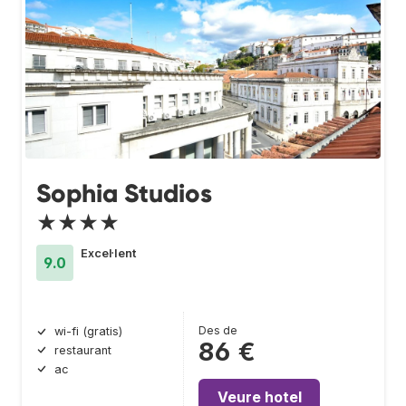
Sophia Studios
★★★★
Excel·lent
9.0
Des de
wi-fi (gratis)
86 €
restaurant
ac
Veure hotel