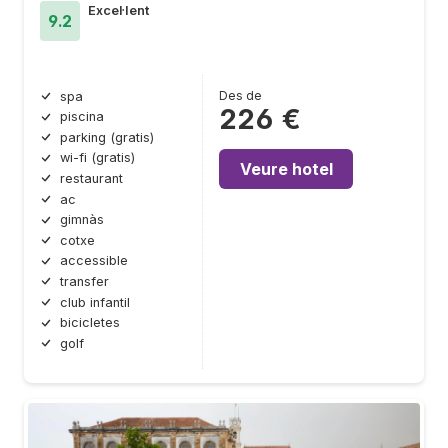
Excel·lent
9.2
Des de
spa
226 €
piscina
parking (gratis)
wi-fi (gratis)
Veure hotel
restaurant
ac
gimnàs
cotxe
accessible
transfer
club infantil
bicicletes
golf