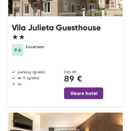
Vila Julieta Guesthouse
★★
Excel·lent
9.6
Des de
parking (gratis)
89 €
wi-fi (gratis)
ac
Veure hotel