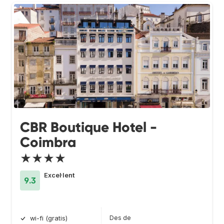
CBR Boutique Hotel -
Coimbra
★★★★
Excel·lent
9.3
Des de
wi-fi (gratis)