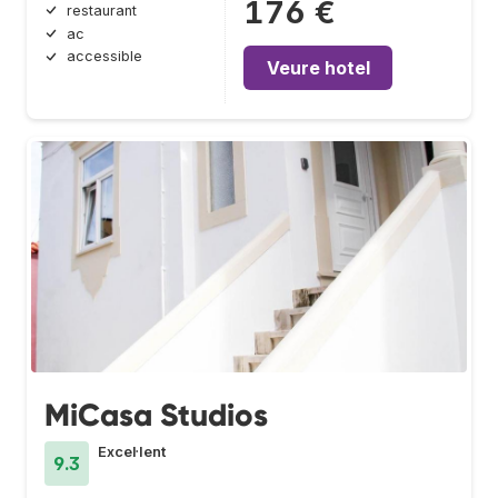
176 €
restaurant
ac
accessible
Veure hotel
MiCasa Studios
Excel·lent
9.3