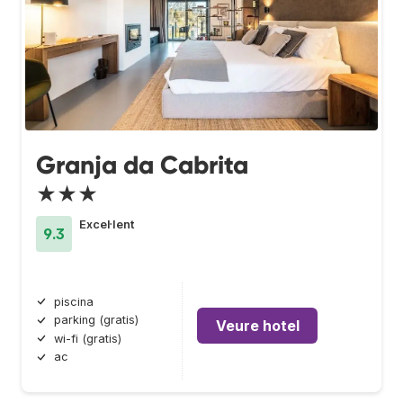
Granja da Cabrita
★★★
Excel·lent
9.3
piscina
parking (gratis)
Veure hotel
wi-fi (gratis)
ac