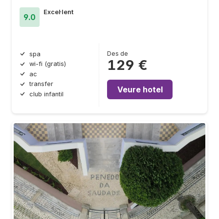
Excel·lent
9.0
Des de
spa
129 €
wi-fi (gratis)
ac
transfer
Veure hotel
club infantil