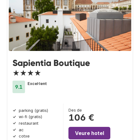
Sapientia Boutique
★★★★
Excel·lent
9.1
Des de
parking (gratis)
106 €
wi-fi (gratis)
restaurant
ac
Veure hotel
cotxe