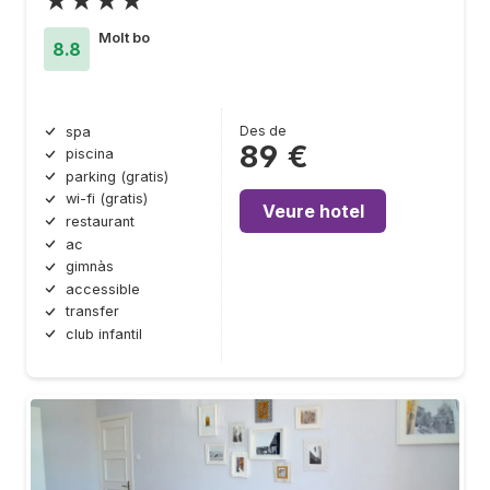
★★★★
Molt bo
8.8
Des de
spa
89 €
piscina
parking (gratis)
wi-fi (gratis)
Veure hotel
restaurant
ac
gimnàs
accessible
transfer
club infantil