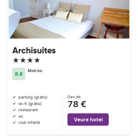
Archisuites
★★★★
Molt bo
8.8
Des de
parking (gratis)
78 €
wi-fi (gratis)
restaurant
ac
Veure hotel
club infantil