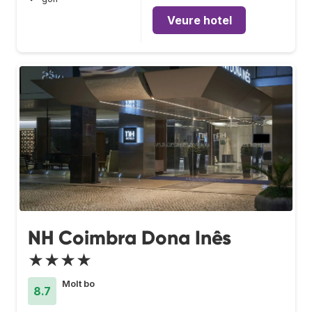
Veure hotel
NH Coimbra Dona Inês
★★★★
Molt bo
8.7