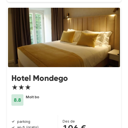
Hotel Mondego
★★★
Molt bo
8.8
Des de
parking
106 €
wi-fi (gratis)