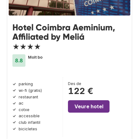
Hotel Coimbra Aeminium,
Affiliated by Meliá
★★★★
Molt bo
8.8
Des de
parking
122 €
wi-fi (gratis)
restaurant
ac
Veure hotel
cotxe
accessible
club infantil
bicicletes