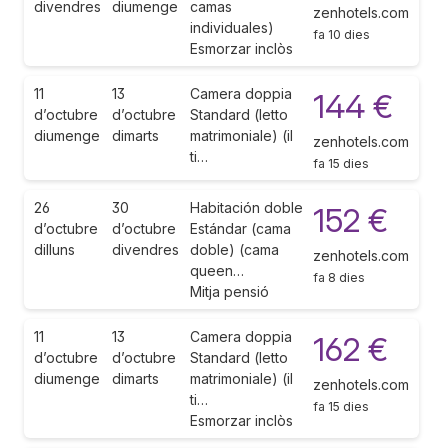
divendres
diumenge
camas
zenhotels.com
individuales)
fa 10 dies
Esmorzar inclòs
11
13
Camera doppia
144 €
d’octubre
d’octubre
Standard (letto
diumenge
dimarts
matrimoniale) (il
zenhotels.com
ti…
fa 15 dies
26
30
Habitación doble
152 €
d’octubre
d’octubre
Estándar (cama
dilluns
divendres
doble) (cama
zenhotels.com
queen…
fa 8 dies
Mitja pensió
11
13
Camera doppia
162 €
d’octubre
d’octubre
Standard (letto
diumenge
dimarts
matrimoniale) (il
zenhotels.com
ti…
fa 15 dies
Esmorzar inclòs