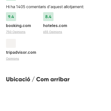
Hi ha 1405 comentaris d'aquest allotjament:
9.4
8.4
booking.com
hoteles.com
750 Opinions
655 Opinions
tripadvisor.com
Opinions
Ubicació / Com arribar