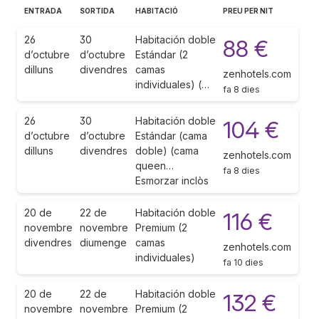
ENTRADA
SORTIDA
HABITACIÓ
PREU PER NIT
26
30
Habitación doble
88 €
d’octubre
d’octubre
Estándar (2
dilluns
divendres
camas
zenhotels.com
individuales) (…
fa 8 dies
26
30
Habitación doble
104 €
d’octubre
d’octubre
Estándar (cama
dilluns
divendres
doble) (cama
zenhotels.com
queen…
fa 8 dies
Esmorzar inclòs
20 de
22 de
Habitación doble
116 €
novembre
novembre
Premium (2
divendres
diumenge
camas
zenhotels.com
individuales)
fa 10 dies
20 de
22 de
Habitación doble
132 €
novembre
novembre
Premium (2