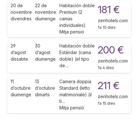
20 de
22 de
Habitación doble
181 €
novembre
novembre
Premium (2
divendres
diumenge
camas
zenhotels.com
individuales)
fa 10 dies
Mitja pensió
29
30
Habitación doble
200 €
d’agost
d’agost
Estándar (cama
dissabte
diumenge
doble) (el tipo
zenhotels.com
de…
fa 4 dies
11
13
Camera doppia
211 €
d’octubre
d’octubre
Standard (letto
diumenge
dimarts
matrimoniale) (il
zenhotels.com
ti…
fa 15 dies
Mitja pensió