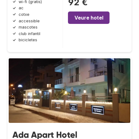
92 €
wi-fi (gratis)
ac
cotxe
Veure hotel
accessible
mascotes
club infantil
bicicletes
Ada Apart Hotel