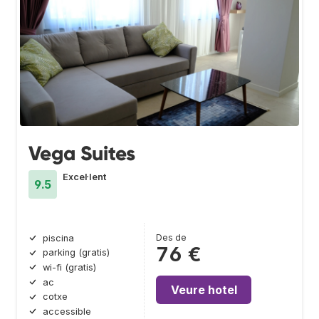
Vega Suites
Excel·lent
9.5
Des de
piscina
76 €
parking (gratis)
wi-fi (gratis)
ac
Veure hotel
cotxe
accessible