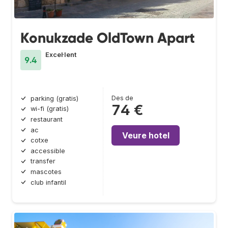
Konukzade OldTown Apart
Excel·lent
9.4
Des de
parking (gratis)
74 €
wi-fi (gratis)
restaurant
ac
Veure hotel
cotxe
accessible
transfer
mascotes
club infantil