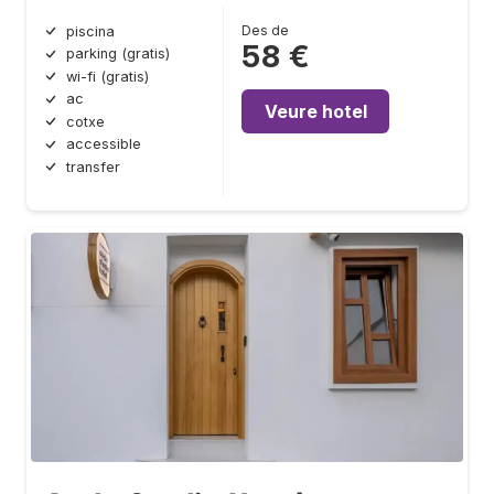
Des de
piscina
58 €
parking (gratis)
wi-fi (gratis)
ac
Veure hotel
cotxe
accessible
transfer