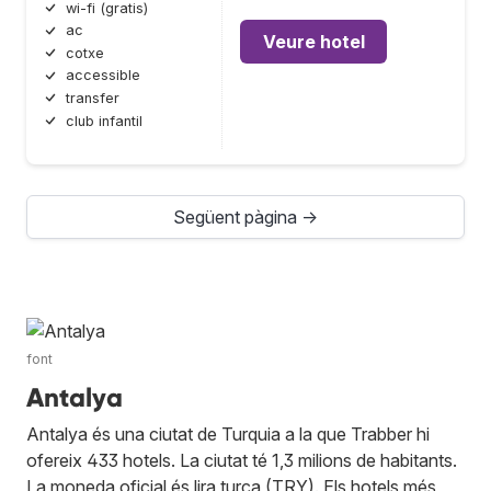
wi-fi (gratis)
ac
Veure hotel
cotxe
accessible
transfer
club infantil
Següent pàgina →
font
Antalya
Antalya és una ciutat de Turquia a la que Trabber hi
ofereix 433 hotels. La ciutat té 1,3 milions de habitants.
La moneda oficial és lira turca (TRY). Els hotels més