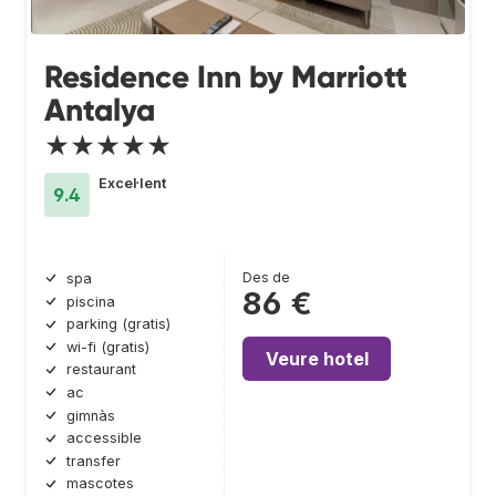
Residence Inn by Marriott
Antalya
★★★★★
Excel·lent
9.4
Des de
spa
86 €
piscina
parking (gratis)
wi-fi (gratis)
Veure hotel
restaurant
ac
gimnàs
accessible
transfer
mascotes