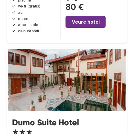
piscina
80 €
wi-fi (gratis)
ac
cotxe
Veure hotel
accessible
club infantil
Dumo Suite Hotel
★★★