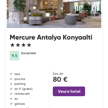
Mercure Antalya Konyaalti
★★★★
Excel·lent
9.5
Des de
spa
80 €
piscina
parking
wi-fi (gratis)
Veure hotel
restaurant
ac
gimnàs