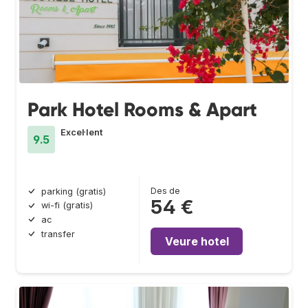
Park Hotel Rooms & Apart
Excel·lent
9.5
Des de
parking (gratis)
54 €
wi-fi (gratis)
ac
transfer
Veure hotel