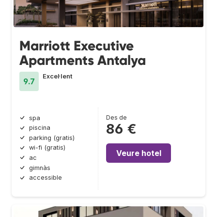
Marriott Executive
Apartments Antalya
Excel·lent
9.7
Des de
spa
86 €
piscina
parking (gratis)
wi-fi (gratis)
Veure hotel
ac
gimnàs
accessible