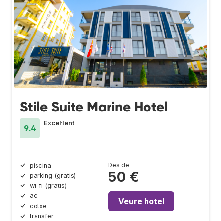
Stile Suite Marine Hotel
Excel·lent
9.4
Des de
piscina
50 €
parking (gratis)
wi-fi (gratis)
ac
Veure hotel
cotxe
transfer