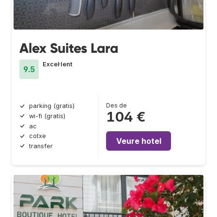
Alex Suites Lara
Excel·lent
9.5
Des de
parking (gratis)
104 €
wi-fi (gratis)
ac
cotxe
Veure hotel
transfer