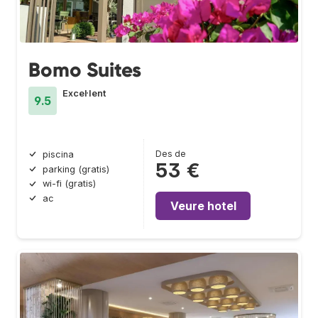
Bomo Suites
Excel·lent
9.5
Des de
piscina
53 €
parking (gratis)
wi-fi (gratis)
ac
Veure hotel