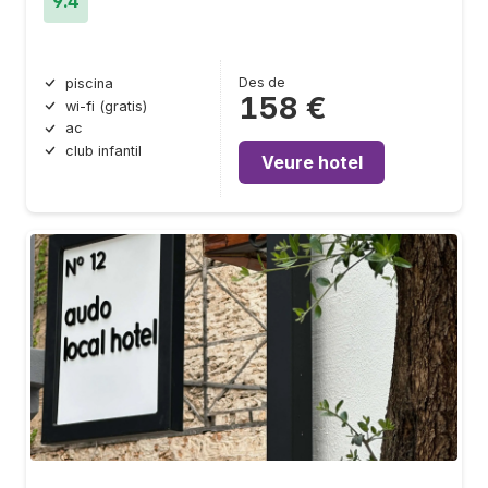
9.4
Des de
piscina
158 €
wi-fi (gratis)
ac
club infantil
Veure hotel