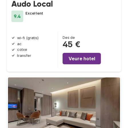
Audo Local
Excel·lent
9.4
Des de
wi-fi (gratis)
45 €
ac
cotxe
transfer
Veure hotel