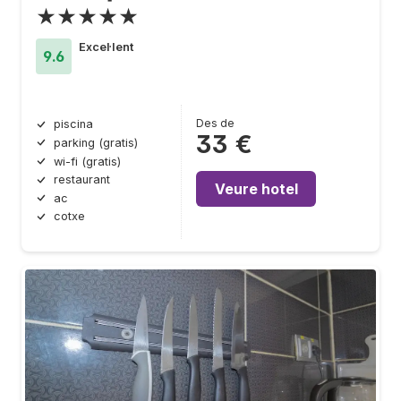
★★★★★
Excel·lent
9.6
Des de
piscina
33 €
parking (gratis)
wi-fi (gratis)
restaurant
Veure hotel
ac
cotxe