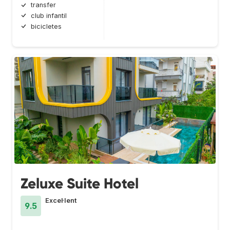
transfer
club infantil
bicicletes
Zeluxe Suite Hotel
Excel·lent
9.5