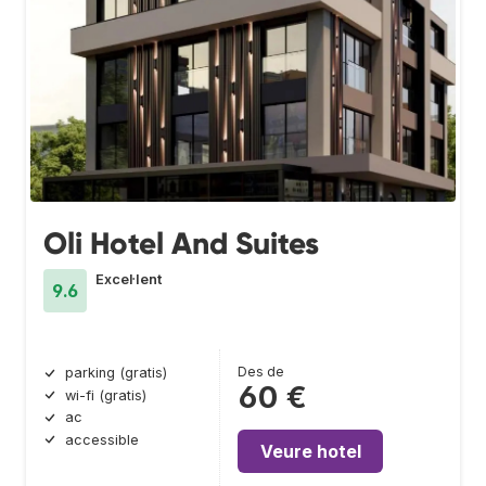
Oli Hotel And Suites
Excel·lent
9.6
Des de
parking (gratis)
60 €
wi-fi (gratis)
ac
accessible
Veure hotel