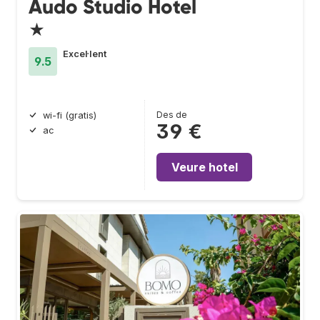
Audo Studio Hotel
★
Excel·lent
9.5
Des de
wi-fi (gratis)
39 €
ac
Veure hotel