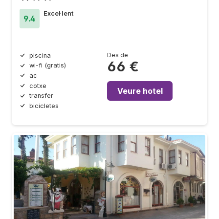
Excel·lent
9.4
Des de
piscina
66 €
wi-fi (gratis)
ac
cotxe
Veure hotel
transfer
bicicletes