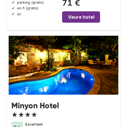
71 €
parking (gratis)
wi-fi (gratis)
ac
Veure hotel
Minyon Hotel
★★★★
Excel·lent