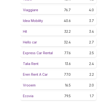
Viaggiare
76.7
4.0
Idea Mobility
40.6
3.7
Hit
32.2
3.4
Hello car
32.4
2.7
Express Car Rental
77.6
2.5
Talia Rent
13.6
2.4
Eren Rent A Car
77.0
2.2
Vrooem
16.5
2.0
Ecovia
79.5
1.7