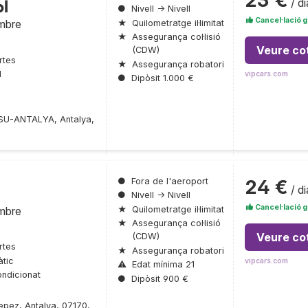
23 €
/ di
l
●
Nivell → Nivell
Cancel·lació g
embre
★
Quilometratge il·limitat
★
Assegurança col·lisió
Veure co
(CDW)
rtes
★
Assegurança robatori
l
vipcars.com
●
Dipòsit 1.000 €
SU-ANTALYA, Antalya,
24 €
●
Fora de l'aeroport
/ di
●
Nivell → Nivell
Cancel·lació g
embre
★
Quilometratge il·limitat
★
Assegurança col·lisió
Veure co
(CDW)
rtes
★
Assegurança robatori
tic
vipcars.com
⚠
Edat mínima 21
ondicionat
●
Dipòsit 900 €
Kepez, Antalya, 07170,