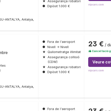
★
Assegurança robatori
l
vipcars.com
●
Dipòsit 1.000 €
SU-ANTALYA, Antalya,
23 €
●
Fora de l'aeroport
/ di
●
Nivell → Nivell
Cancel·lació g
embre
★
Quilometratge il·limitat
★
Assegurança col·lisió
Veure co
(CDW)
rtes
★
Assegurança robatori
l
vipcars.com
●
Dipòsit 1.000 €
SU-ANTALYA, Antalya,
●
Fora de l'aeroport