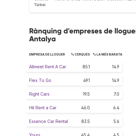
Türkei
Rànquing d'empreses de lloguer
Antalya
EMPRESA DE LLOGUER
% CERQUES
% LA MÉS BARATA
Allmeet Rent A Car
85.1
14.9
Flex To Go
49.1
14.9
Right Cars
19.5
7.0
Hit Rent a Car
46.0
6.4
Essence Car Rental
83.5
5.6
Yours
45.4
4.5