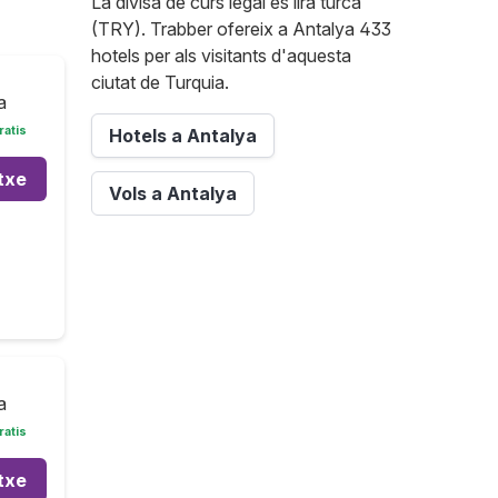
La divisa de curs legal és lira turca
(TRY). Trabber ofereix a Antalya 433
hotels per als visitants d'aquesta
ciutat de Turquia.
a
ratis
Hotels a Antalya
txe
Vols a Antalya
a
ratis
txe