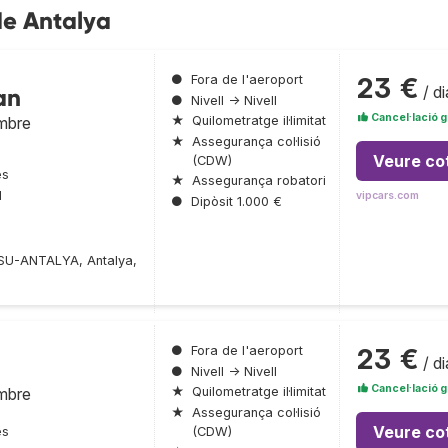
de Antalya
23 €
●
Fora de l'aeroport
/ di
an
●
Nivell → Nivell
Cancel·lació g
embre
★
Quilometratge il·limitat
★
Assegurança col·lisió
Veure co
(CDW)
es
★
Assegurança robatori
l
vipcars.com
●
Dipòsit 1.000 €
SU-ANTALYA, Antalya,
23 €
●
Fora de l'aeroport
/ di
●
Nivell → Nivell
Cancel·lació g
embre
★
Quilometratge il·limitat
★
Assegurança col·lisió
Veure co
(CDW)
es