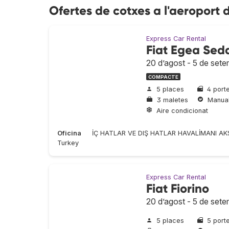
Ofertes de cotxes a l'aeroport 
Express Car Rental
Fiat Egea Sed
20 d’agost - 5 de set
COMPACTE
5 places
4 port
3 maletes
Manua
Aire condicionat
Oficina
İÇ HATLAR VE DIŞ HATLAR HAVALİMANI AK
Turkey
Express Car Rental
Fiat Fiorino
20 d’agost - 5 de set
5 places
5 port