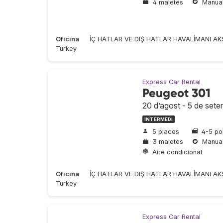
4 maletes
Manua
Oficina
İÇ HATLAR VE DIŞ HATLAR HAVALİMANI AK
Turkey
Express Car Rental
Peugeot 301
20 d’agost - 5 de set
INTERMEDI
5 places
4-5 po
3 maletes
Manua
Aire condicionat
Oficina
İÇ HATLAR VE DIŞ HATLAR HAVALİMANI AK
Turkey
Express Car Rental