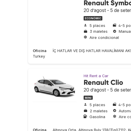
Renault Symbo
20 d’agost - 5 de set
ECONÒMIC
5 places
4-5 po
3 maletes
Manua
Aire condicionat
Oficina
İÇ HATLAR VE DIŞ HATLAR HAVALİMANI AK
Turkey
Hit Rent a Car
Renault Clio
20 d’agost - 5 de set
MINI
5 places
4-5 po
2 maletes
Automà
Gasolina
Aire c
Oficina
Altınova Orta, Altinova Bulv 138/3\n07112, 