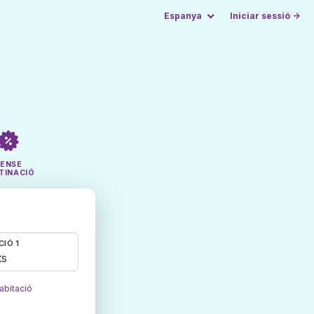
Espanya
Iniciar sessió →
SENSE
TINACIÓ
CIÓ 1
ts
abitació