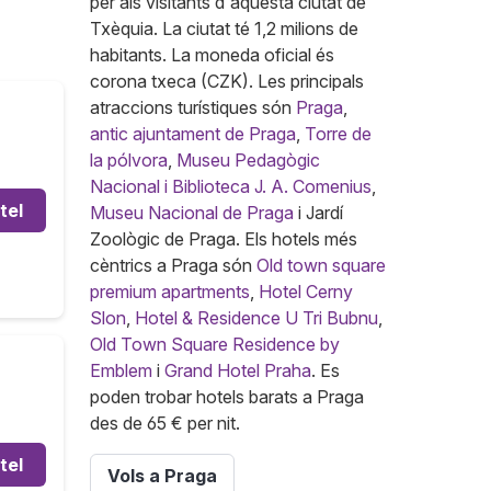
per als visitants d'aquesta ciutat de
Txèquia. La ciutat té 1,2 milions de
habitants. La moneda oficial és
corona txeca (CZK). Les principals
atraccions turístiques són
Praga
,
antic ajuntament de Praga
,
Torre de
la pólvora
,
Museu Pedagògic
Nacional i Biblioteca J. A. Comenius
,
tel
Museu Nacional de Praga
i Jardí
Zoològic de Praga. Els hotels més
cèntrics a Praga són
Old town square
premium apartments
,
Hotel Cerny
Slon
,
Hotel & Residence U Tri Bubnu
,
Old Town Square Residence by
Emblem
i
Grand Hotel Praha
. Es
poden trobar hotels barats a Praga
des de 65 € per nit.
tel
Vols a Praga