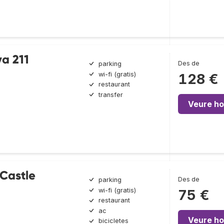
a 211
Des de
parking
wi-fi (gratis)
128 €
restaurant
transfer
Veure ho
Castle
Des de
parking
wi-fi (gratis)
75 €
restaurant
ac
Veure ho
bicicletes