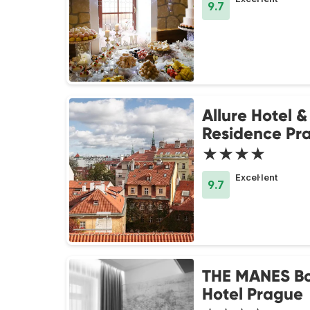
9.7
Allure Hotel &
Residence Pr
★★★★
Excel·lent
9.7
THE MANES Bo
Hotel Prague