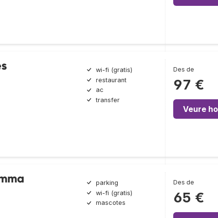
es
Des de
wi-fi (gratis)
restaurant
97 €
ac
transfer
Veure ho
Emma
Des de
parking
wi-fi (gratis)
65 €
mascotes