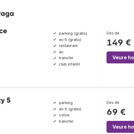
Praga
ce
Des de
parking (gratis)
wi-fi (gratis)
149 €
restaurant
ac
Veure ho
transfer
club infantil
ty 5
Des de
parking
wi-fi (gratis)
69 €
cotxe
transfer
Veure ho