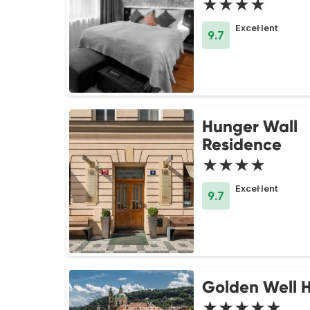
★★★★
Excel·lent
9.7
Hunger Wall
Residence
★★★★
Excel·lent
9.7
Golden Well H
★★★★★