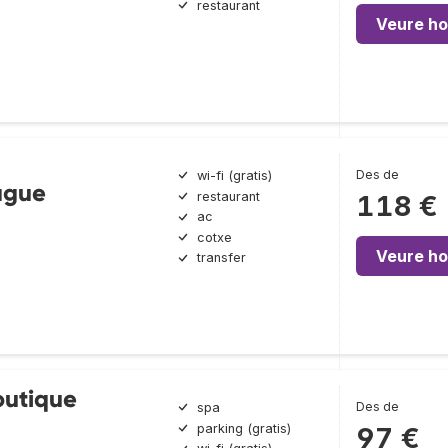
restaurant
Veure ho
Des de
wi-fi (gratis)
ague
restaurant
118 €
ac
cotxe
Veure ho
transfer
utique
Des de
spa
parking (gratis)
97 €