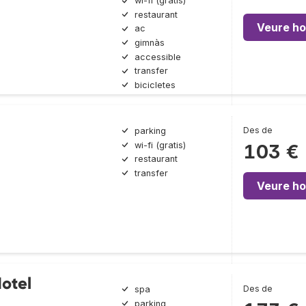
wi-fi (gratis)
restaurant
Veure ho
ac
gimnàs
accessible
transfer
bicicletes
Des de
parking
wi-fi (gratis)
103 €
restaurant
transfer
Veure ho
otel
Des de
spa
parking