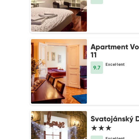
Apartment Vo
11
Excel·lent
9.7
Svatojánský 
★★★
Excel·lent