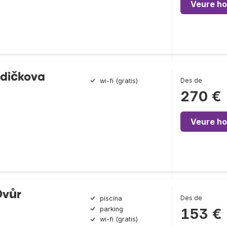
Veure ho
dičkova
Des de
wi-fi (gratis)
270 €
Veure ho
Dvůr
Des de
piscina
parking
153 €
wi-fi (gratis)