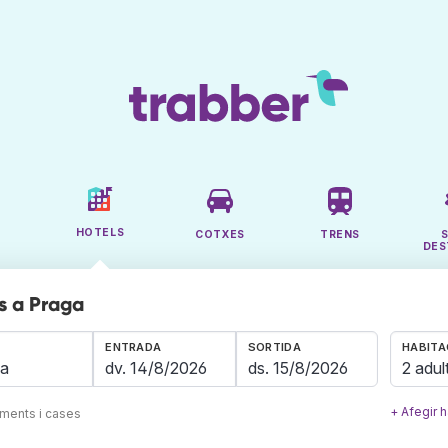
HOTELS
COTXES
TRENS
DES
s a Praga
ENTRADA
SORTIDA
HABITA
2 adul
+ Afegir h
aments i cases