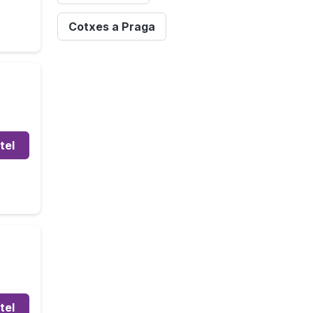
Cotxes a Praga
tel
tel