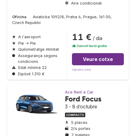
Aire condicionat
Oficina
Aviaticka 1092/8, Praha 6, Prague, 161 00,
Czech Republic
11 €
★
A l'aeroport
/ dia
★
Ple → Ple
Cancel·lació gratis
★
Quilometratge il·limitat
●
Assegurança segons
Veure cotxe
condicions
⚠
Edat mínima 22
vipcars.com
●
Dipòsit 1.310 €
Ace Rent a Car
Ford Focus
3 - 8 d’octubre
COMPACTE
5 places
2/4 portes
2 maletes