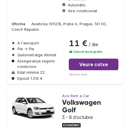
Automàtic
Aire condicionat
Oficina
Aviaticka 1092/8, Praha 6, Prague, 161 00,
Czech Republic
11 €
★
A l'aeroport
/ dia
★
Ple → Ple
Cancel·lació gratis
★
Quilometratge il·limitat
●
Assegurança segons
Veure cotxe
condicions
⚠
Edat mínima 22
vipcars.com
●
Dipòsit 1.310 €
Ace Rent a Car
Volkswagen
Golf
3 - 8 d’octubre
ECONÒMIC