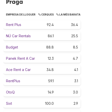
Praga
EMPRESA DE LLOGUER
% CERQUES
% LA MÉS BARATA
Rent Plus
92.4
36.4
NÜ Car Rentals
86.1
25.5
Budget
88.8
8.5
Panek Rent A Car
12.3
4.7
Ace Rent a Car
34.8
4.1
RentPlus
59.1
3.1
OtoQ
14.9
3.0
Sixt
100.0
2.9