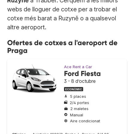
Ruzyně
a Trabber. Cerquem a les millors
webs de lloguer de cotxe per a trobar el
cotxe més barat a Ruzyně o a qualsevol
altre aeroport.
Ofertes de cotxes a l'aeroport de
Praga
Ace Rent a Car
Ford Fiesta
3 - 8 d’octubre
ECONÒMIC
5 places
2/4 portes
2 maletes
Manual
Aire condicionat