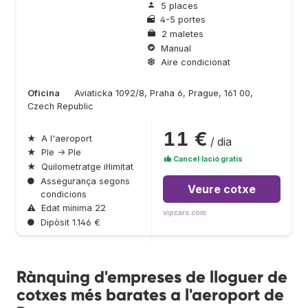
5 places
4-5 portes
2 maletes
Manual
Aire condicionat
Oficina
Aviaticka 1092/8, Praha 6, Prague, 161 00,
Czech Republic
11 €
★
A l'aeroport
/ dia
★
Ple → Ple
Cancel·lació gratis
★
Quilometratge il·limitat
●
Assegurança segons
Veure cotxe
condicions
⚠
Edat mínima 22
vipcars.com
●
Dipòsit 1.146 €
Rànquing d'empreses de lloguer de
cotxes més barates a l'aeroport de