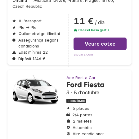
Oficina
Aviaticka 1092/8, Praha 6, Prague, 161 00,
Czech Republic
11 €
★
A l'aeroport
/ dia
★
Ple → Ple
Cancel·lació gratis
★
Quilometratge il·limitat
●
Assegurança segons
Veure cotxe
condicions
⚠
Edat mínima 22
vipcars.com
●
Dipòsit 1.146 €
Ace Rent a Car
Ford Fiesta
3 - 8 d’octubre
ECONÒMIC
5 places
2/4 portes
2 maletes
Automàtic
Aire condicionat