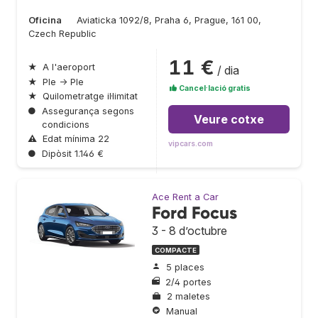
Oficina
Aviaticka 1092/8, Praha 6, Prague, 161 00,
Czech Republic
11 €
★
A l'aeroport
/ dia
★
Ple → Ple
Cancel·lació gratis
★
Quilometratge il·limitat
●
Assegurança segons
Veure cotxe
condicions
⚠
Edat mínima 22
vipcars.com
●
Dipòsit 1.146 €
Ace Rent a Car
Ford Focus
3 - 8 d’octubre
COMPACTE
5 places
2/4 portes
2 maletes
Manual