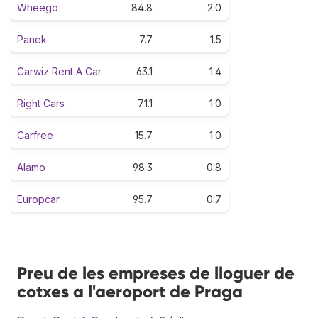
Wheego
84.8
2.0
Panek
7.7
1.5
Carwiz Rent A Car
63.1
1.4
Right Cars
71.1
1.0
Carfree
15.7
1.0
Alamo
98.3
0.8
Europcar
95.7
0.7
Preu de les empreses de lloguer de
cotxes a l'aeroport de Praga