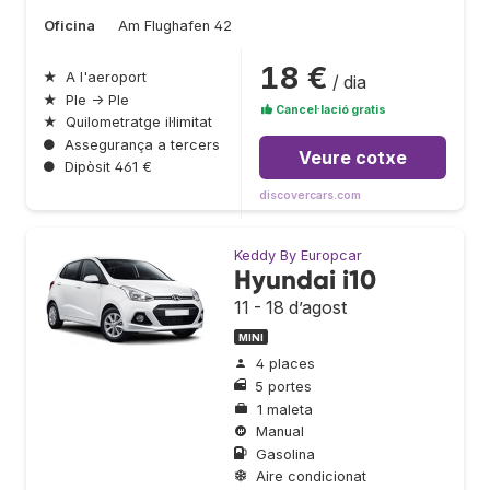
Oficina
Am Flughafen 42
18 €
★
A l'aeroport
/ dia
★
Ple → Ple
Cancel·lació gratis
★
Quilometratge il·limitat
●
Assegurança a tercers
Veure cotxe
●
Dipòsit 461 €
discovercars.com
Keddy By Europcar
Hyundai i10
11 - 18 d’agost
MINI
4 places
5 portes
1 maleta
Manual
Gasolina
Aire condicionat