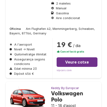
2 maletes
Manual
Gasolina
Aire condicionat
Oficina
Am Flughafen 42, Memmingerberg, Schwaben,
Bayern, 87766, Germany
19 €
★
A l'aeroport
/ dia
●
Nivell → Nivell
Cancel·lació gratis
★
Quilometratge il·limitat
●
Assegurança segons
Veure cotxe
condicions
⚠
Edat mínima 23
vipcars.com
●
Dipòsit 456 €
Keddy By Europcar
Volkswagen
Polo
11 - 18 d’agost