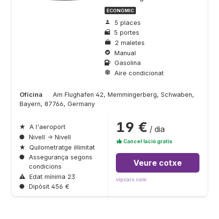
ECONÒMIC
5 places
5 portes
2 maletes
Manual
Gasolina
Aire condicionat
Oficina
Am Flughafen 42, Memmingerberg, Schwaben,
Bayern, 87766, Germany
19 €
★
A l'aeroport
/ dia
●
Nivell → Nivell
Cancel·lació gratis
★
Quilometratge il·limitat
●
Assegurança segons
Veure cotxe
condicions
⚠
Edat mínima 23
vipcars.com
●
Dipòsit 456 €