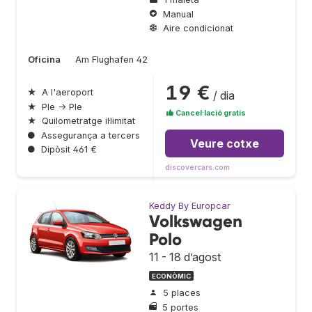
Manual
Aire condicionat
Oficina
Am Flughafen 42
19 €
★
A l'aeroport
/ dia
★
Ple → Ple
Cancel·lació gratis
★
Quilometratge il·limitat
●
Assegurança a tercers
Veure cotxe
●
Dipòsit 461 €
discovercars.com
Keddy By Europcar
Volkswagen
Polo
11 - 18 d’agost
ECONÒMIC
5 places
5 portes