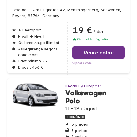
Oficina
Am Flughafen 42, Memmingerberg, Schwaben,
Bayern, 87766, Germany
19 €
★
A l'aeroport
/ dia
●
Nivell → Nivell
Cancel·lació gratis
★
Quilometratge il·limitat
●
Assegurança segons
Veure cotxe
condicions
⚠
Edat mínima 23
vipcars.com
●
Dipòsit 456 €
Keddy By Europcar
Volkswagen
Polo
11 - 18 d’agost
ECONÒMIC
5 places
5 portes
1 maleta