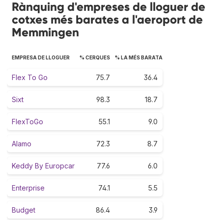
Rànquing d'empreses de lloguer de
cotxes més barates a l'aeroport de
Memmingen
EMPRESA DE LLOGUER
% CERQUES
% LA MÉS BARATA
Flex To Go
75.7
36.4
Sixt
98.3
18.7
FlexToGo
55.1
9.0
Alamo
72.3
8.7
Keddy By Europcar
77.6
6.0
Enterprise
74.1
5.5
Budget
86.4
3.9