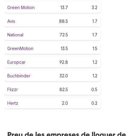
Green Motion
13.7
3.2
Avis
88.5
1.7
National
72.5
1.7
GreenMotion
13.5
1.5
Europcar
92.8
1.2
Buchbinder
32.0
1.2
Flizzr
82.5
0.5
Hertz
2.0
0.2
Preu de les empreses de lloguer de