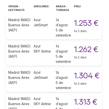
ORIGEN -
AEROLÍNIES
ANADA -
PREU
DESTINACIÓ
TORNADA
Madrid (MAD)
Azul
14
1.253 €
Buenos Aires
JetSmart
d’agost
(AEP)
5 de
fa 3 dies
setembre
Madrid (MAD)
Azul
14
1.262 €
Buenos Aires
SKY Airline
d’agost
(AEP)
5 de
fa 3 dies
setembre
Madrid (MAD)
Azul
14
1.304 €
Buenos Aires
JetSmart
d’agost
(AEP)
5 de
fa 3 dies
setembre
Madrid (MAD)
Azul
14
1.313 €
Buenos Aires
SKY Airline
d’agost
(AEP)
5 de