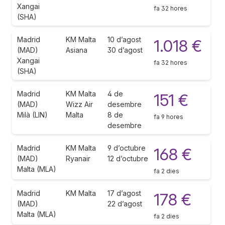
Xangai
fa 32 hores
(SHA)
Madrid
KM Malta
10 d’agost
1.018 €
(MAD)
Asiana
30 d’agost
Xangai
fa 32 hores
(SHA)
Madrid
KM Malta
4 de
151 €
(MAD)
Wizz Air
desembre
Milà (LIN)
Malta
8 de
fa 9 hores
desembre
Madrid
KM Malta
9 d’octubre
168 €
(MAD)
Ryanair
12 d’octubre
Malta (MLA)
fa 2 dies
Madrid
KM Malta
17 d’agost
178 €
(MAD)
22 d’agost
Malta (MLA)
fa 2 dies