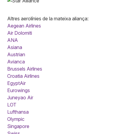
Altres aerolínies de la mateixa aliança:
Aegean Airlines
Air Dolomiti
ANA
Asiana
Austrian
Avianca
Brussels Airlines
Croatia Airlines
EgyptAir
Eurowings
Juneyao Air
LOT
Lufthansa
Olympic
Singapore
Swiss