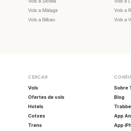
Vols a Sevilla
Vols a 
Vols a Màlaga
Vols a 
Vols a Bilbao
Vols a 
CERCAR
CONÈI
Vols
Sobre 
Ofertes de vols
Blog
Hotels
Trabbe
Cotxes
App An
Trens
App iP