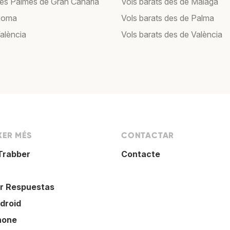
Les Palmes de Gran Canària
Vols barats des de Màlaga
Roma
Vols barats des de Palma
València
Vols barats des de València
XER MÉS
CONTACTAR
Trabber
Contacte
r Respuestas
droid
hone