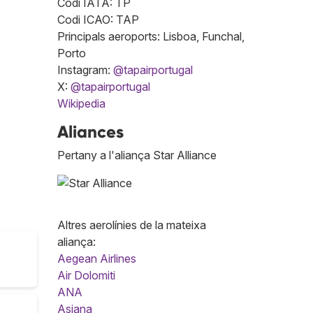
Codi IATA: TP
Codi ICAO: TAP
Principals aeroports: Lisboa, Funchal,
Porto
Instagram:
@tapairportugal
X:
@tapairportugal
Wikipedia
Aliances
Pertany a l'aliança Star Alliance
Altres aerolínies de la mateixa
aliança:
Aegean Airlines
Air Dolomiti
ANA
Asiana