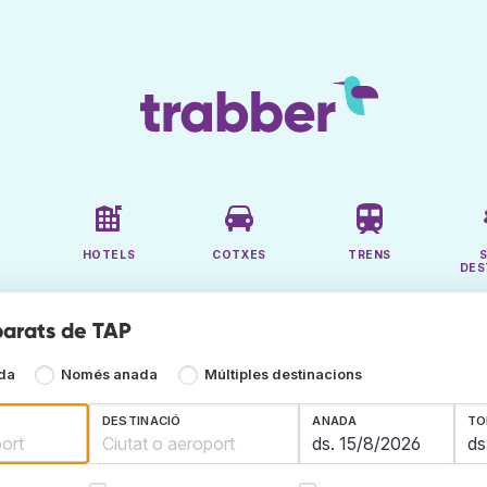
HOTELS
COTXES
TRENS
DES
barats de TAP
ada
Només anada
Múltiples destinacions
DESTINACIÓ
ANADA
TO