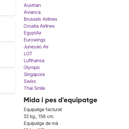
Austrian
Avianca
Brussels Airlines
Croatia Airlines
EgyptAir
Eurowings
Juneyao Air
LOT
Lufthansa
Olympic
Singapore
Swiss
Thai Smile
Mida i pes d'equipatge
Equipatge facturat
32 kg., 158 cm.
Equipatge de mà