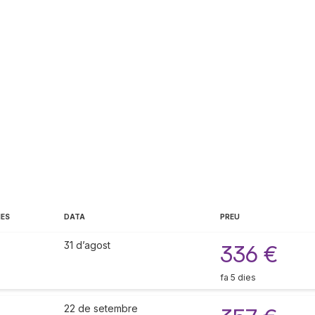
IES
DATA
PREU
31 d’agost
336 €
fa 5 dies
22 de setembre