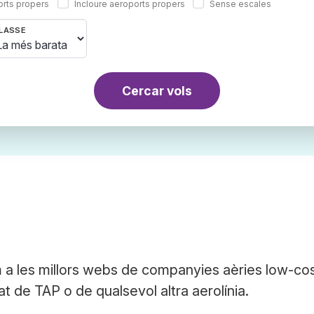
orts propers
Incloure aeroports propers
Sense escales
LASSE
Cercar vols
a les millors webs de companyies aèries low-cos
at de TAP o de qualsevol altra aerolínia.