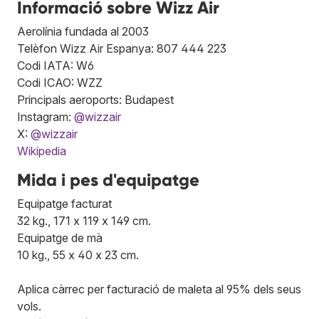
Informació sobre Wizz Air
Aerolínia fundada al 2003
Telèfon Wizz Air Espanya: 807 444 223
Codi IATA: W6
Codi ICAO: WZZ
Principals aeroports: Budapest
Instagram:
@wizzair
X:
@wizzair
Wikipedia
Mida i pes d'equipatge
Equipatge facturat
32 kg., 171 x 119 x 149 cm.
Equipatge de mà
10 kg., 55 x 40 x 23 cm.
Aplica càrrec per facturació de maleta al 95% dels seus
vols.