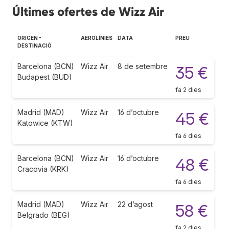
Últimes ofertes de Wizz Air
ORIGEN -
AEROLÍNIES
DATA
PREU
DESTINACIÓ
Barcelona (BCN)
Wizz Air
8 de setembre
35 €
Budapest (BUD)
fa 2 dies
Madrid (MAD)
Wizz Air
16 d’octubre
45 €
Katowice (KTW)
fa 6 dies
Barcelona (BCN)
Wizz Air
16 d’octubre
48 €
Cracovia (KRK)
fa 6 dies
Madrid (MAD)
Wizz Air
22 d’agost
58 €
Belgrado (BEG)
fa 2 dies