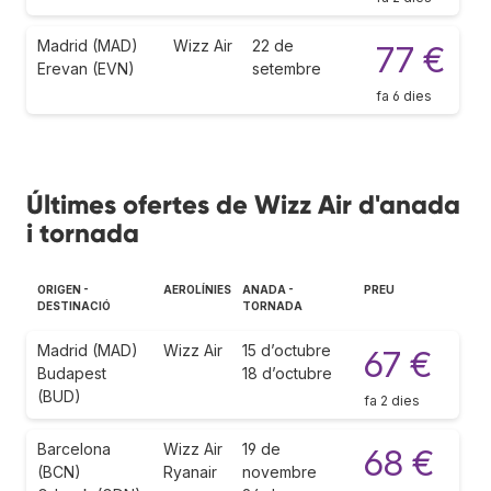
Madrid (MAD)
Wizz Air
22 de
77 €
Erevan (EVN)
setembre
fa 6 dies
Últimes ofertes de Wizz Air d'anada
i tornada
ORIGEN -
AEROLÍNIES
ANADA -
PREU
DESTINACIÓ
TORNADA
Madrid (MAD)
Wizz Air
15 d’octubre
67 €
Budapest
18 d’octubre
(BUD)
fa 2 dies
Barcelona
Wizz Air
19 de
68 €
(BCN)
Ryanair
novembre