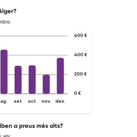
Alger?
mbre.
600 €
400 €
200 €
0 €
ag.
set.
oct.
nov.
des.
riben a preus més alts?
 alts.