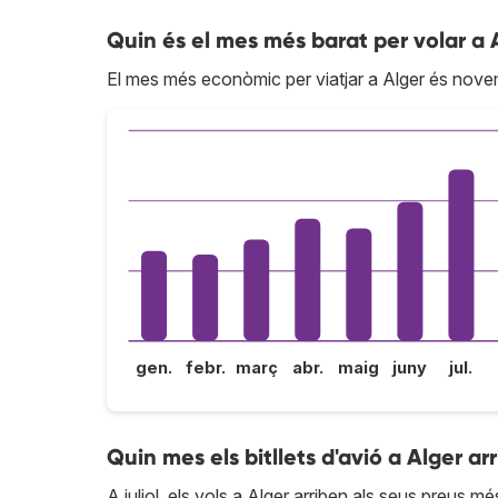
Quin és el mes més barat per volar a 
El mes més econòmic per viatjar a Alger és nove
gen.
febr.
març
abr.
maig
juny
jul.
Quin mes els bitllets d'avió a Alger ar
A juliol, els vols a Alger arriben als seus preus més