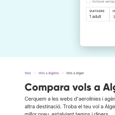
Incloure aerop
VIATGERS
C
1 adult
Vols
Vols a Algèria
Vols a Alger
Compara vols a Alg
Cerquem a les webs d'aerolínies i agèn
altra destinació. Troba el teu vol a Alg
millor preu, estalviant temps i diners.