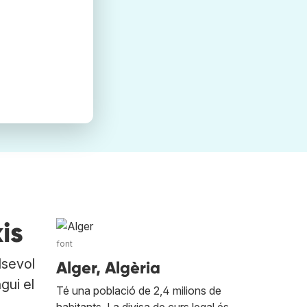
is
font
lsevol
Alger, Algèria
gui el
Té una població de 2,4 milions de