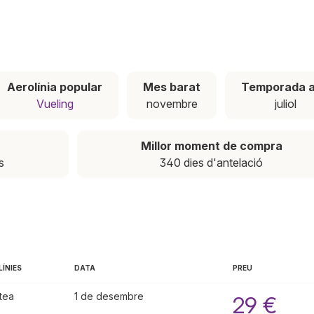
Aerolínia popular
Mes barat
Temporada a
Vueling
novembre
juliol
Millor moment de compra
s
340 dies d'antelació
ÍNIES
DATA
PREU
tea
1 de desembre
29 €