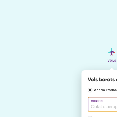
VOLS
Vols barats 
Anada i torn
ORIGEN