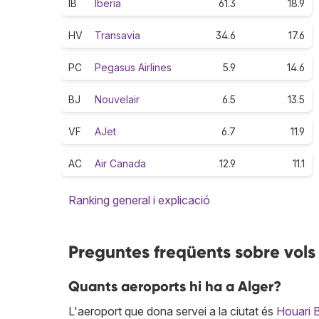
IB
Iberia
61.3
18.9
HV
Transavia
34.6
17.6
PC
Pegasus Airlines
5.9
14.6
BJ
Nouvelair
6.5
13.5
VF
AJet
6.7
11.9
AC
Air Canada
12.9
11.1
Ranking general i explicació
Preguntes freqüents sobre vols
Quants aeroports hi ha a Alger?
L'aeroport que dona servei a la ciutat és
Houari 