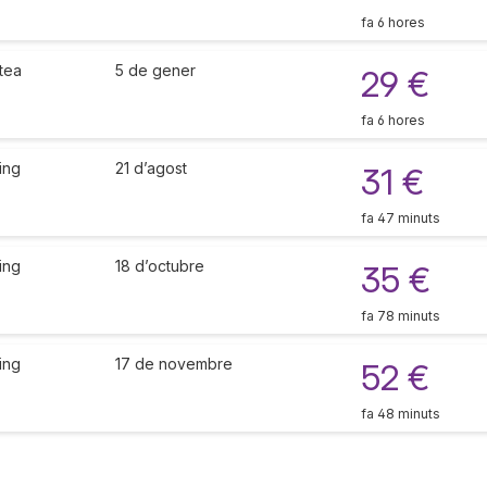
fa 6 hores
tea
5 de gener
29 €
fa 6 hores
ing
21 d’agost
31 €
fa 47 minuts
ing
18 d’octubre
35 €
fa 78 minuts
ing
17 de novembre
52 €
fa 48 minuts