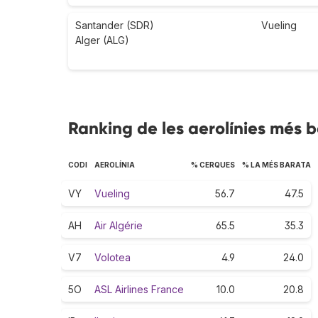
Santander (SDR)
Vueling
Alger (ALG)
Ranking de les aerolínies més b
CODI
AEROLÍNIA
% CERQUES
% LA MÉS BARATA
VY
Vueling
56.7
47.5
AH
Air Algérie
65.5
35.3
V7
Volotea
4.9
24.0
5O
ASL Airlines France
10.0
20.8