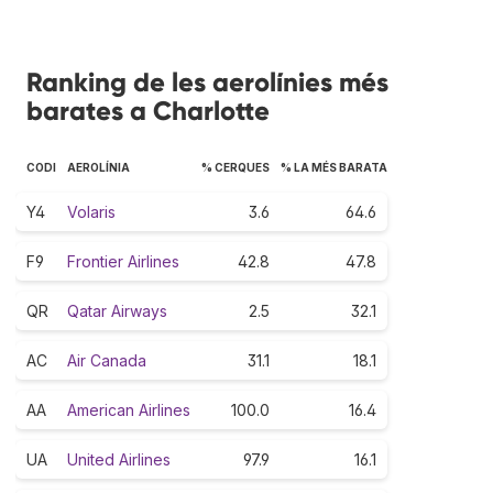
Ranking de les aerolínies més
barates a Charlotte
CODI
AEROLÍNIA
% CERQUES
% LA MÉS BARATA
Y4
Volaris
3.6
64.6
F9
Frontier Airlines
42.8
47.8
QR
Qatar Airways
2.5
32.1
AC
Air Canada
31.1
18.1
AA
American Airlines
100.0
16.4
UA
United Airlines
97.9
16.1