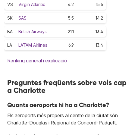
VS
Virgin Atlantic
4.2
15.6
SK
SAS
5.5
14.2
BA
British Airways
21.1
13.4
LA
LATAM Airlines
6.9
13.4
Ranking general i explicació
Preguntes freqüents sobre vols cap
a Charlotte
Quants aeroports hi ha a Charlotte?
Els aeroports més propers al centre de la ciutat són
Charlotte-Douglas i Regional de Concord-Padgett.