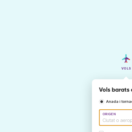
VOLS
Vols barats 
Anada i torn
ORIGEN