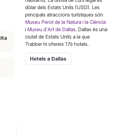
habitants. La divisa de curs legal és
dòlar dels Estats Units (USD). Les
principals atraccions turístiques són
Museu Perot de la Natura i la Ciència
i
Museu d'Art de Dallas
. Dallas és una
ciutat de Estats Units a la que
lta
Trabber hi ofereix 176 hotels.
Hotels a Dallas