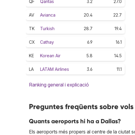
QF
Qantas
3.2
27.0
AV
Avianca
20.4
22.7
TK
Turkish
28.7
19.4
CX
Cathay
6.9
16.1
KE
Korean Air
5.8
14.5
LA
LATAM Airlines
3.6
11.1
Ranking general i explicació
Preguntes freqüents sobre vols
Quants aeroports hi ha a Dallas?
Els aeroports més propers al centre de la ciutat 