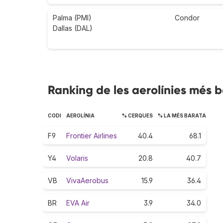
Palma (PMI)
Condor
Dallas (DAL)
Ranking de les aerolínies més b
CODI
AEROLÍNIA
% CERQUES
% LA MÉS BARATA
F9
Frontier Airlines
40.4
68.1
Y4
Volaris
20.8
40.7
VB
VivaAerobus
15.9
36.4
BR
EVA Air
3.9
34.0