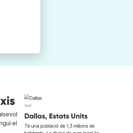
xis
font
alsevol
Dallas, Estats Units
ngui el
Té una població de 1,3 milions de