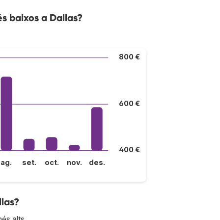
s baixos a Dallas?
800 €
600 €
400 €
ag.
set.
oct.
nov.
des.
llas?
és alts.