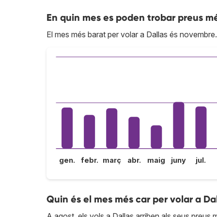
En quin mes es poden trobar preus mé
El mes més barat per volar a Dallas és novembre.
gen.
febr.
març
abr.
maig
juny
jul.
Quin és el mes més car per volar a Da
A agost, els vols a Dallas arriben als seus preus m