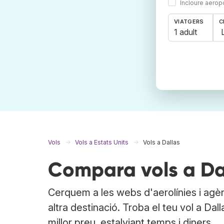
Incloure aerop
VIATGERS
C
1 adult
Vols
Vols a Estats Units
Vols a Dallas
Compara vols a Dall
Cerquem a les webs d'aerolínies i agèn
altra destinació. Troba el teu vol a Dal
millor preu, estalviant temps i diners.