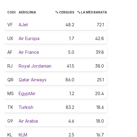
CODI
AEROLÍNIA
% CERQUES
% LA MÉS BARATA
VF
AJet
48.2
72.1
UX
Air Europa
1.7
42.8
AF
Air France
5.0
39.8
RJ
Royal Jordanian
41.5
38.0
QR
Qatar Airways
86.0
25.1
MS
EgyptAir
1.2
20.4
TK
Turkish
83.2
18.6
G9
Air Arabia
4.6
18.0
KL
KLM
2.5
16.7