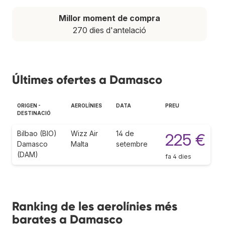
Millor moment de compra
270 dies d'antelació
Últimes ofertes a Damasco
ORIGEN -
AEROLÍNIES
DATA
PREU
DESTINACIÓ
Bilbao (BIO)
Wizz Air
14 de
225 €
Damasco
Malta
setembre
(DAM)
fa 4 dies
Ranking de les aerolínies més
barates a Damasco