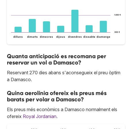
1.000 €
800 €
dilluns
dimarts
dimecres
dijous
divendres
dissabte
diumenge
Quanta anticipació es recomana per
reservar un vol a Damasco?
Reservant 270 dies abans s'aconsegueix el preu òptim
a Damasco.
Quina aerolínia ofereix els preus més
barats per volar a Damasco?
Els preus més econòmics a Damasco normalment els
ofereix
Royal Jordanian
.