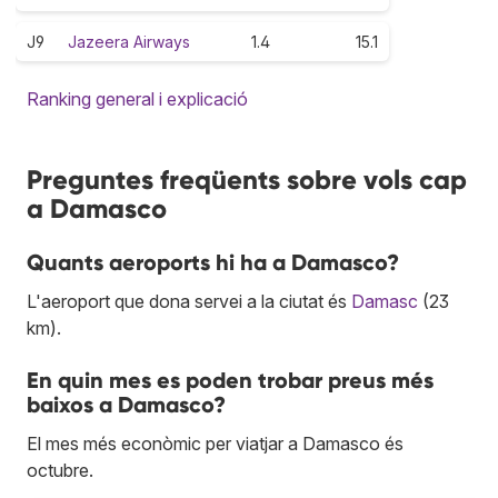
J9
Jazeera Airways
1.4
15.1
Ranking general i explicació
Preguntes freqüents sobre vols cap
a Damasco
Quants aeroports hi ha a Damasco?
L'aeroport que dona servei a la ciutat és
Damasc
(23
km).
En quin mes es poden trobar preus més
baixos a Damasco?
El mes més econòmic per viatjar a Damasco és
octubre.