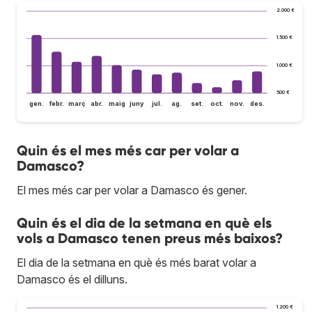
2.000 €
1.500 €
1.000 €
500 €
gen.
febr.
març
abr.
maig
juny
jul.
ag.
set.
oct.
nov.
des.
Quin és el mes més car per volar a
Damasco?
El mes més car per volar a Damasco és gener.
Quin és el dia de la setmana en què els
vols a Damasco tenen preus més baixos?
El dia de la setmana en què és més barat volar a
Damasco és el dilluns.
1.200 €