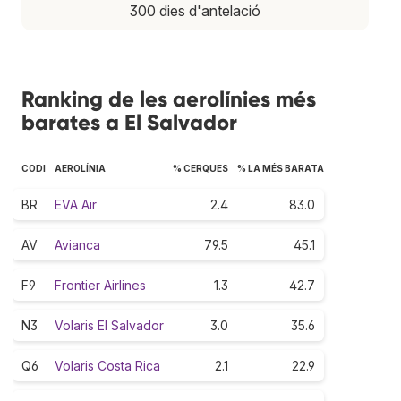
300 dies d'antelació
Ranking de les aerolínies més
barates a El Salvador
CODI
AEROLÍNIA
% CERQUES
% LA MÉS BARATA
BR
EVA Air
2.4
83.0
AV
Avianca
79.5
45.1
F9
Frontier Airlines
1.3
42.7
N3
Volaris El Salvador
3.0
35.6
Q6
Volaris Costa Rica
2.1
22.9