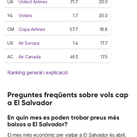
UA
United Airlines
71.7
20.0
Y4
Volaris
1.7
20.0
CM
Copa Airlines
57.7
18.8
UX
Air Europa
1.4
17.7
AC
Air Canada
49.3
17.5
Ranking general i explicació
Preguntes freqüents sobre vols cap
a El Salvador
En quin mes es poden trobar preus més
baixos a El Salvador?
El mes més econòmic per viatjar a El Salvador és abril.