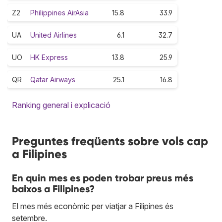
Z2
Philippines AirAsia
15.8
33.9
UA
United Airlines
6.1
32.7
UO
HK Express
13.8
25.9
QR
Qatar Airways
25.1
16.8
Ranking general i explicació
Preguntes freqüents sobre vols cap
a Filipines
En quin mes es poden trobar preus més
baixos a Filipines?
El mes més econòmic per viatjar a Filipines és
setembre.