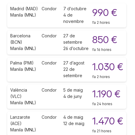
Madrid (MAD)
Condor
7 d’octubre
990 €
Manila (MNL)
4 de
novembre
fa 2 hores
Barcelona
Condor
27 de
850 €
(BCN)
setembre
Manila (MNL)
26 d’octubre
fa 16 hores
Palma (PMI)
Condor
27 d’agost
1.030 €
Manila (MNL)
22 de
setembre
fa 2 hores
València
Condor
5 de maig
1.190 €
(VLC)
4 de juny
Manila (MNL)
fa 24 hores
Lanzarote
Condor
4 de maig
1.470 €
(ACE)
12 de maig
Manila (MNL)
fa 21 hores