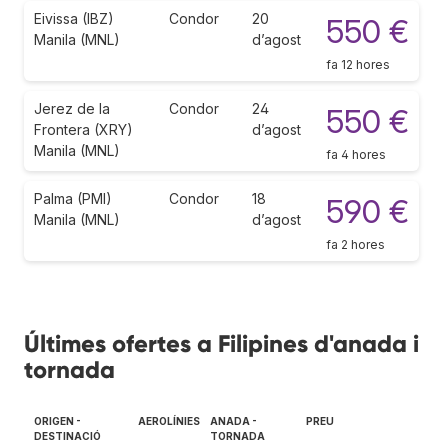
Eivissa (IBZ)
Condor
20
550 €
Manila (MNL)
d’agost
fa 12 hores
Jerez de la
Condor
24
550 €
Frontera (XRY)
d’agost
Manila (MNL)
fa 4 hores
Palma (PMI)
Condor
18
590 €
Manila (MNL)
d’agost
fa 2 hores
Últimes ofertes a Filipines d'anada i
tornada
ORIGEN -
AEROLÍNIES
ANADA -
PREU
DESTINACIÓ
TORNADA