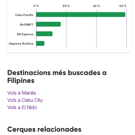
0 %
20 %
40 %
60 %
Cebu Pacific
AirSWIFT
HK Express
Philippines AirAsia
Destinacions més buscades a
Filipines
Vols a Manila
Vols a Cebu City
Vols a El Nido
Cerques relacionades