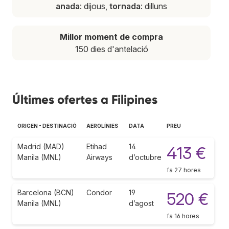
anada
: dijous,
tornada
: dilluns
Millor moment de compra
150 dies d'antelació
Últimes ofertes a Filipines
ORIGEN - DESTINACIÓ
AEROLÍNIES
DATA
PREU
Madrid (MAD)
Etihad
14
413 €
Manila (MNL)
Airways
d’octubre
fa 27 hores
Barcelona (BCN)
Condor
19
520 €
Manila (MNL)
d’agost
fa 16 hores