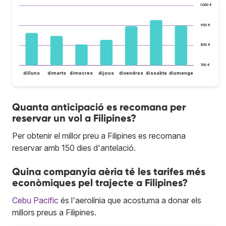
1.000 €
900 €
800 €
700 €
dilluns
dimarts
dimecres
dijous
divendres
dissabte
diumenge
Quanta anticipació es recomana per
reservar un vol a Filipines?
Per obtenir el millor preu a Filipines es recomana
reservar amb 150 dies d'antelació.
Quina companyia aèria té les tarifes més
econòmiques pel trajecte a Filipines?
Cebu Pacific
és l'aerolínia que acostuma a donar els
millors preus a Filipines.