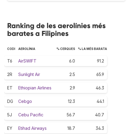
Ranking de les aerolínies més
barates a Filipines
CODI
AEROLÍNIA
% CERQUES
% LA MÉS BARATA
T6
AirSWIFT
6.0
91.2
2R
Sunlight Air
2.5
65.9
ET
Ethiopian Airlines
2.9
46.3
DG
Cebgo
12.3
44.1
5J
Cebu Pacific
56.7
40.7
EY
Etihad Airways
18.7
34.3