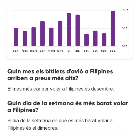
1.000 €
800 €
600 €
gen.
febr.
març
abr.
maig
juny
jul.
ag.
set.
oct.
nov.
des.
Quin mes els bitllets d'avió a Filipines
arriben a preus més alts?
El mes més car per volar a Filipines és desembre.
Quin dia de la setmana és més barat volar
a Filipines?
El dia de la setmana en què és més barat volar a
Filipines és el dimecres.