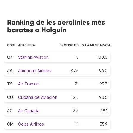
Ranking de les aerolínies més
barates a Holguín
CODI
AEROLÍNIA
% CERQUES
% LA MÉS BARATA
Q4
Starlink Aviation
1.5
100.0
AA
American Airlines
87.5
96.0
TS
Air Transat
7.1
93.3
CU
Cubana de Aviación
2.6
90.5
AC
Air Canada
3.5
68.1
CM
Copa Airlines
1.1
55.9