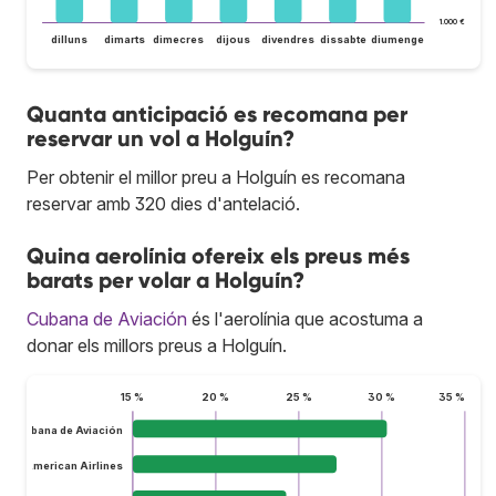
1.000 €
dilluns
dimarts
dimecres
dijous
divendres
dissabte
diumenge
Quanta anticipació es recomana per
reservar un vol a Holguín?
Per obtenir el millor preu a Holguín es recomana
reservar amb 320 dies d'antelació.
Quina aerolínia ofereix els preus més
barats per volar a Holguín?
Cubana de Aviación
és l'aerolínia que acostuma a
donar els millors preus a Holguín.
15 %
20 %
25 %
30 %
35 %
Cubana de Aviación
American Airlines