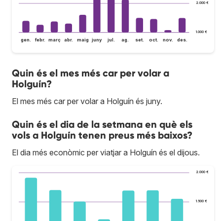
2.000 €
1.000 €
gen.
febr.
març
abr.
maig
juny
jul.
ag.
set.
oct.
nov.
des.
Quin és el mes més car per volar a
Holguín?
El mes més car per volar a Holguín és juny.
Quin és el dia de la setmana en què els
vols a Holguín tenen preus més baixos?
El dia més econòmic per viatjar a Holguín és el dijous.
2.000 €
1.500 €