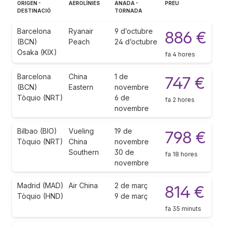
ORIGEN -
AEROLÍNIES
ANADA -
PREU
DESTINACIÓ
TORNADA
Barcelona
Ryanair
9 d’octubre
886 €
(BCN)
Peach
24 d’octubre
Osaka (KIX)
fa 4 hores
Barcelona
China
1 de
747 €
(BCN)
Eastern
novembre
Tòquio (NRT)
6 de
fa 2 hores
novembre
Bilbao (BIO)
Vueling
19 de
798 €
Tòquio (NRT)
China
novembre
Southern
30 de
fa 18 hores
novembre
Madrid (MAD)
Air China
2 de març
814 €
Tòquio (HND)
9 de març
fa 35 minuts