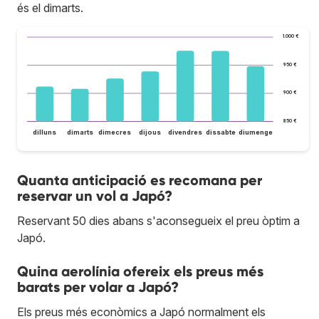
és el dimarts.
1.000 €
950 €
900 €
850 €
dilluns
dimarts
dimecres
dijous
divendres
dissabte
diumenge
Quanta anticipació es recomana per
reservar un vol a Japó?
Reservant 50 dies abans s'aconsegueix el preu òptim a
Japó.
Quina aerolínia ofereix els preus més
barats per volar a Japó?
Els preus més econòmics a Japó normalment els