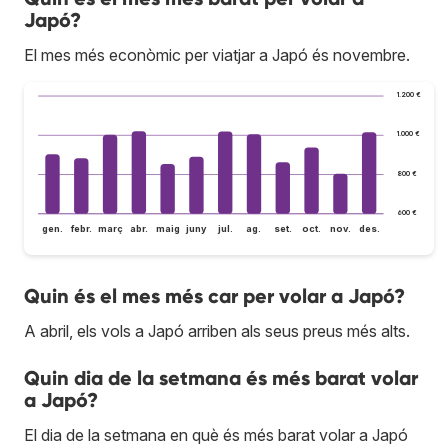
Japó?
El mes més econòmic per viatjar a Japó és novembre.
1.200 €
1.000 €
800 €
600 €
gen.
febr.
març
abr.
maig
juny
jul.
ag.
set.
oct.
nov.
des.
Quin és el mes més car per volar a Japó?
A abril, els vols a Japó arriben als seus preus més alts.
Quin dia de la setmana és més barat volar
a Japó?
El dia de la setmana en què és més barat volar a Japó