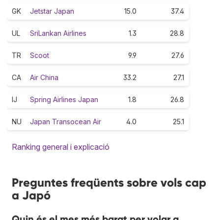
GK
Jetstar Japan
15.0
37.4
UL
SriLankan Airlines
1.3
28.8
TR
Scoot
9.9
27.6
CA
Air China
33.2
27.1
IJ
Spring Airlines Japan
1.8
26.8
NU
Japan Transocean Air
4.0
25.1
Ranking general i explicació
Preguntes freqüents sobre vols cap
a Japó
Quin és el mes més barat per volar a