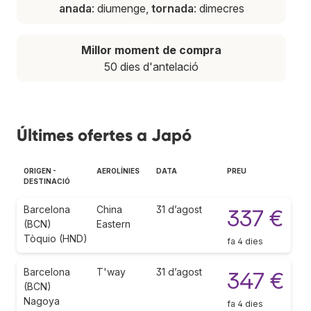
anada
: diumenge,
tornada
: dimecres
Millor moment de compra
50 dies d'antelació
Últimes ofertes a Japó
ORIGEN -
AEROLÍNIES
DATA
PREU
DESTINACIÓ
Barcelona
China
31 d’agost
337 €
(BCN)
Eastern
Tòquio (HND)
fa 4 dies
Barcelona
T'way
31 d’agost
347 €
(BCN)
Nagoya
fa 4 dies