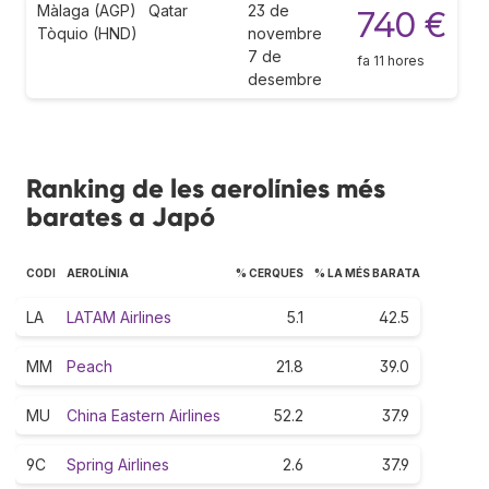
Màlaga (AGP)
Qatar
23 de
740 €
Tòquio (HND)
novembre
7 de
fa 11 hores
desembre
Ranking de les aerolínies més
barates a Japó
CODI
AEROLÍNIA
% CERQUES
% LA MÉS BARATA
LA
LATAM Airlines
5.1
42.5
MM
Peach
21.8
39.0
MU
China Eastern Airlines
52.2
37.9
9C
Spring Airlines
2.6
37.9