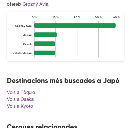
ofereix
Grozny Avia
.
0 %
10 %
20 %
30 %
40 %
Grozny Avia
Japan
Peach
Jetstar Japan
Destinacions més buscades a Japó
Vols a Tòquio
Vols a Osaka
Vols a Kyoto
Cerques relacionades