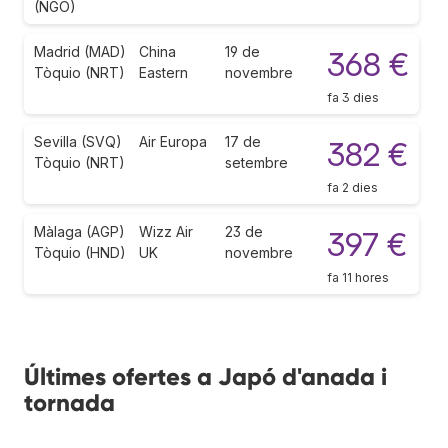
(NGO)
Madrid (MAD)
China
19 de
368 €
Tòquio (NRT)
Eastern
novembre
fa 3 dies
Sevilla (SVQ)
Air Europa
17 de
382 €
Tòquio (NRT)
setembre
fa 2 dies
Màlaga (AGP)
Wizz Air
23 de
397 €
Tòquio (HND)
UK
novembre
fa 11 hores
Últimes ofertes a Japó d'anada i
tornada