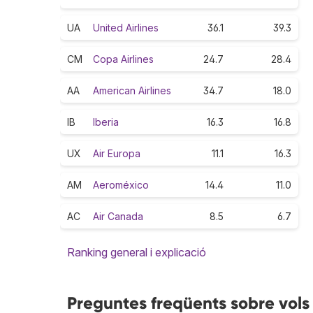
UA
United Airlines
36.1
39.3
CM
Copa Airlines
24.7
28.4
AA
American Airlines
34.7
18.0
IB
Iberia
16.3
16.8
UX
Air Europa
11.1
16.3
AM
Aeroméxico
14.4
11.0
AC
Air Canada
8.5
6.7
Ranking general i explicació
Preguntes freqüents sobre vol