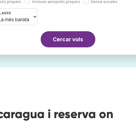
orts propers
Incloure aeroports propers
Sense escales
LASSE
Cercar vols
caragua i reserva on