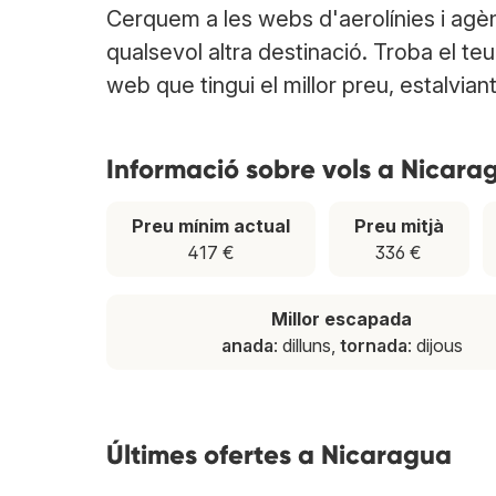
Cerquem a les webs d'aerolínies i agèn
qualsevol altra destinació. Troba el te
web que tingui el millor preu, estalvian
Informació sobre vols a Nicara
Preu mínim actual
Preu mitjà
417 €
336 €
Millor escapada
anada
: dilluns,
tornada
: dijous
Últimes ofertes a Nicaragua