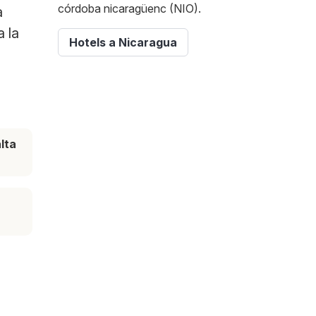
córdoba nicaragüenc (NIO).
a
a la
Hotels a Nicaragua
lta