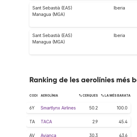
Sant Sebastià (EAS)
Iberia
Managua (MGA)
Sant Sebastià (EAS)
Iberia
Managua (MGA)
Ranking de les aerolínies més 
CODI
AEROLÍNIA
% CERQUES
% LA MÉS BARATA
6Y
Smartlynx Airlines
50.2
100.0
TA
TACA
2.9
45.4
AV
Avianca
30.3
43.6