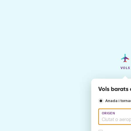
VOLS
Vols barats
Anada i torn
ORIGEN