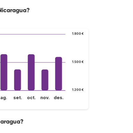
 Nicaragua?
1.800 €
1.500 €
1.200 €
ag.
set.
oct.
nov.
des.
icaragua?