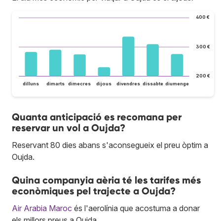
400 €
300 €
200 €
dilluns
dimarts
dimecres
dijous
divendres
dissabte
diumenge
Quanta anticipació es recomana per
reservar un vol a Oujda?
Reservant 80 dies abans s'aconsegueix el preu òptim a
Oujda.
Quina companyia aèria té les tarifes més
econòmiques pel trajecte a Oujda?
Air Arabia Maroc
és l'aerolínia que acostuma a donar
els millors preus a Oujda.