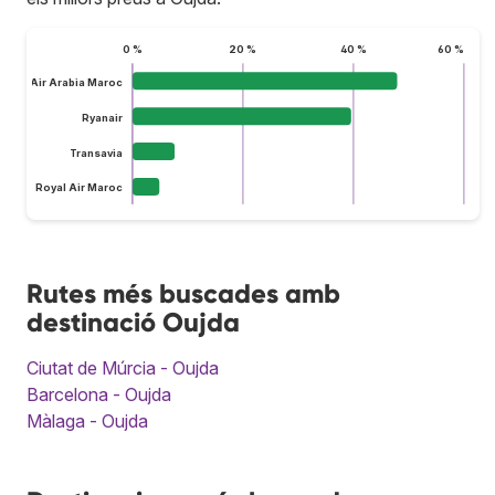
0 %
20 %
40 %
60 %
Air Arabia Maroc
Ryanair
Transavia
Royal Air Maroc
Rutes més buscades amb
destinació Oujda
Ciutat de Múrcia - Oujda
Barcelona - Oujda
Màlaga - Oujda