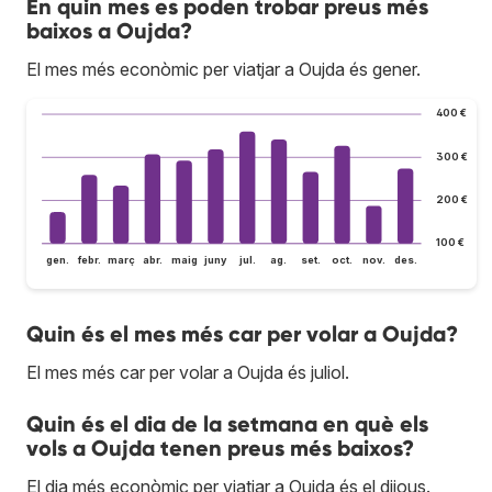
En quin mes es poden trobar preus més
baixos a Oujda?
El mes més econòmic per viatjar a Oujda és gener.
400 €
300 €
200 €
100 €
gen.
febr.
març
abr.
maig
juny
jul.
ag.
set.
oct.
nov.
des.
Quin és el mes més car per volar a Oujda?
El mes més car per volar a Oujda és juliol.
Quin és el dia de la setmana en què els
vols a Oujda tenen preus més baixos?
El dia més econòmic per viatjar a Oujda és el dijous.