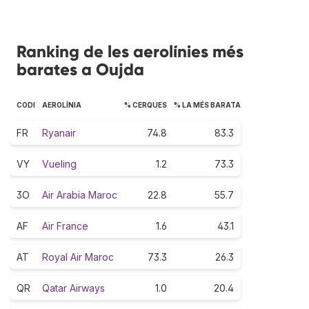
Ranking de les aerolínies més
barates a Oujda
CODI
AEROLÍNIA
% CERQUES
% LA MÉS BARATA
FR
Ryanair
74.8
83.3
VY
Vueling
1.2
73.3
3O
Air Arabia Maroc
22.8
55.7
AF
Air France
1.6
43.1
AT
Royal Air Maroc
73.3
26.3
QR
Qatar Airways
1.0
20.4