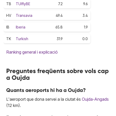
TB
TUIflyBE
7.2
9.6
HV
Transavia
49.4
3.4
IB
Iberia
65.8
1.9
TK
Turkish
31.9
0.0
Ranking general i explicació
Preguntes freqüents sobre vols cap
a Oujda
Quants aeroports hi ha a Oujda?
L'aeroport que dona servei a la ciutat és
Oujda-Angads
(12 km).