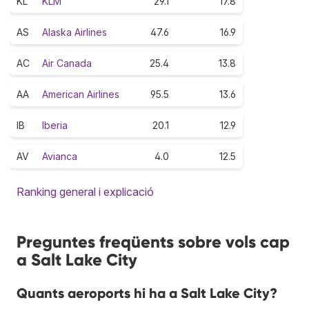
KL
KLM
29.1
17.8
AS
Alaska Airlines
47.6
16.9
AC
Air Canada
25.4
13.8
AA
American Airlines
95.5
13.6
IB
Iberia
20.1
12.9
AV
Avianca
4.0
12.5
Ranking general i explicació
Preguntes freqüents sobre vols cap
a Salt Lake City
Quants aeroports hi ha a Salt Lake City?