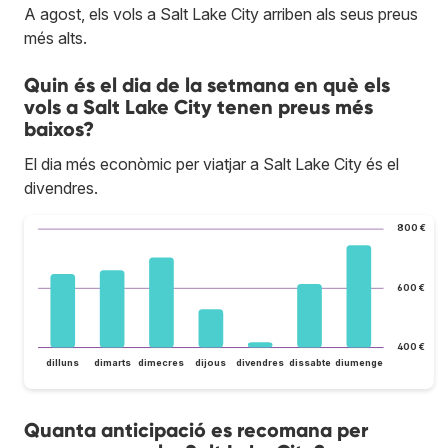
A agost, els vols a Salt Lake City arriben als seus preus
més alts.
Quin és el dia de la setmana en què els
vols a Salt Lake City tenen preus més
baixos?
El dia més econòmic per viatjar a Salt Lake City és el
divendres.
800 €
600 €
400 €
dilluns
dimarts
dimecres
dijous
divendres
dissabte
diumenge
Quanta anticipació es recomana per