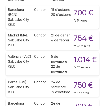
Barcelona
Condor
15 d’octubre
700 €
(BCN)
20 d’octubre
Salt Lake City
fa 5 hores
(SLC)
Madrid (MAD)
Condor
21 de gener
754 €
Salt Lake City
4 de febrer
(SLC)
fa 31 minuts
València (VLC)
Condor
5 de
1.014 €
Salt Lake City
novembre
(SLC)
22 de
fa 26 minuts
novembre
Palma (PMI)
Condor
24 de
750 €
Salt Lake City
setembre
(SLC)
19 d’octubre
fa 17 hores
Barcelona
Condor
24 de