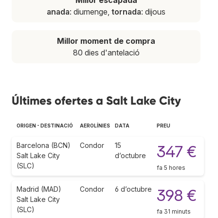
anada
: diumenge,
tornada
: dijous
Millor moment de compra
80 dies d'antelació
Últimes ofertes a Salt Lake City
ORIGEN - DESTINACIÓ
AEROLÍNIES
DATA
PREU
Barcelona (BCN)
Condor
15
347 €
Salt Lake City
d’octubre
(SLC)
fa 5 hores
Madrid (MAD)
Condor
6 d’octubre
398 €
Salt Lake City
(SLC)
fa 31 minuts