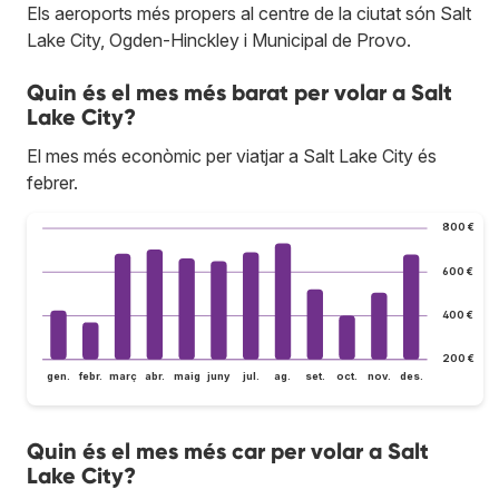
Els aeroports més propers al centre de la ciutat són Salt
Lake City, Ogden-Hinckley i Municipal de Provo.
Quin és el mes més barat per volar a Salt
Lake City?
El mes més econòmic per viatjar a Salt Lake City és
febrer.
800 €
600 €
400 €
200 €
gen.
febr.
març
abr.
maig
juny
jul.
ag.
set.
oct.
nov.
des.
Quin és el mes més car per volar a Salt
Lake City?