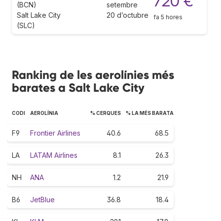
720 €
(BCN)
setembre
Salt Lake City
20 d’octubre
fa 5 hores
(SLC)
Ranking de les aerolínies més
barates a Salt Lake City
CODI
AEROLÍNIA
% CERQUES
% LA MÉS BARATA
F9
Frontier Airlines
40.6
68.5
LA
LATAM Airlines
8.1
26.3
NH
ANA
1.2
21.9
B6
JetBlue
36.8
18.4