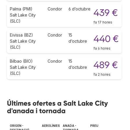
Palma (PMI)
Condor
6 d’octubre
439 €
Salt Lake City
(SLC)
fa 17 hores
Eivissa (IBZ)
Condor
15
440 €
Salt Lake City
d’octubre
(SLC)
fa 6 hores
Bilbao (BIO)
Condor
15
489 €
Salt Lake City
d’octubre
(SLC)
fa 2 hores
Últimes ofertes a Salt Lake City
d'anada i tornada
ORIGEN -
AEROLÍNIES
ANADA -
PREU
DESTINACIÓ
TORNADA