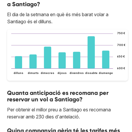
a Santiago?
El dia de la setmana en què és més barat volar a
Santiago és el dilluns.
750 €
700 €
650 €
600 €
dilluns
dimarts
dimecres
dijous
divendres
dissabte
diumenge
Quanta anticipació es recomana per
reservar un vol a Santiago?
Per obtenir el millor preu a Santiago es recomana
reservar amb 230 dies d'antelació.
Quina companyia aèria té les tarifes més