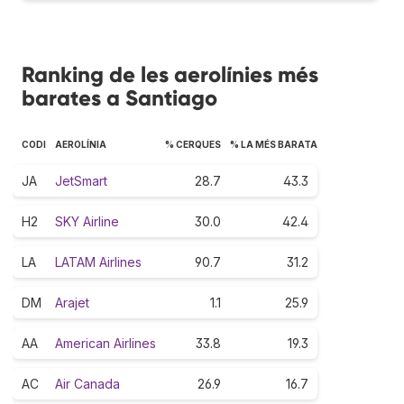
Ranking de les aerolínies més
barates a Santiago
CODI
AEROLÍNIA
% CERQUES
% LA MÉS BARATA
JA
JetSmart
28.7
43.3
H2
SKY Airline
30.0
42.4
LA
LATAM Airlines
90.7
31.2
DM
Arajet
1.1
25.9
AA
American Airlines
33.8
19.3
AC
Air Canada
26.9
16.7