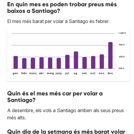
En quin mes es poden trobar preus més
baixos a Santiago?
El mes més barat per volar a Santiago és febrer.
1.200 €
900 €
600 €
300 €
gen.
febr.
març
abr.
maig
juny
jul.
ag.
set.
oct.
nov.
des.
Quin és el mes més car per volar a
Santiago?
A desembre, els vols a Santiago arriben als seus preus
més alts.
Quin dia de la setmana és més barat volar