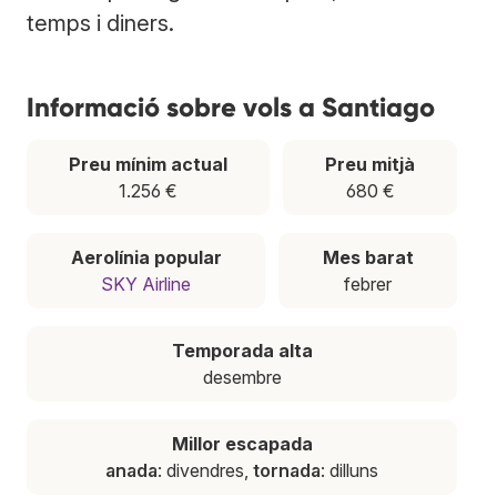
temps i diners.
Informació sobre vols a Santiago
Preu mínim actual
Preu mitjà
1.256 €
680 €
Aerolínia popular
Mes barat
SKY Airline
febrer
Temporada alta
desembre
Millor escapada
anada
: divendres,
tornada
: dilluns