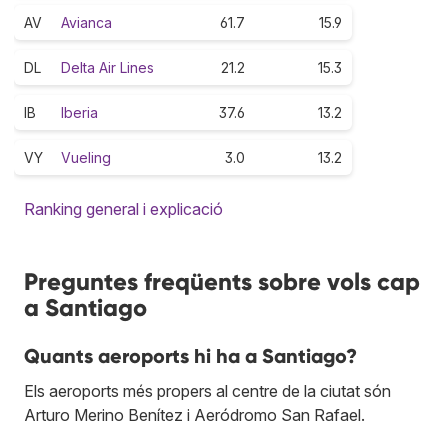
AV
Avianca
61.7
15.9
DL
Delta Air Lines
21.2
15.3
IB
Iberia
37.6
13.2
VY
Vueling
3.0
13.2
Ranking general i explicació
Preguntes freqüents sobre vols cap
a Santiago
Quants aeroports hi ha a Santiago?
Els aeroports més propers al centre de la ciutat són
Arturo Merino Benítez i Aeródromo San Rafael.