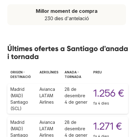
Millor moment de compra
230 dies d'antelació
Últimes ofertes a Santiago d'anada
i tornada
ORIGEN -
AEROLÍNIES
ANADA -
PREU
DESTINACIÓ
TORNADA
Madrid
Avianca
28 de
1.256 €
(MAD)
LATAM
desembre
Santiago
Airlines
4 de gener
fa 4 dies
(SCL)
Madrid
Avianca
28 de
1.271 €
(MAD)
LATAM
desembre
Santiago
Airlines
4 de gener
fa 4 dies