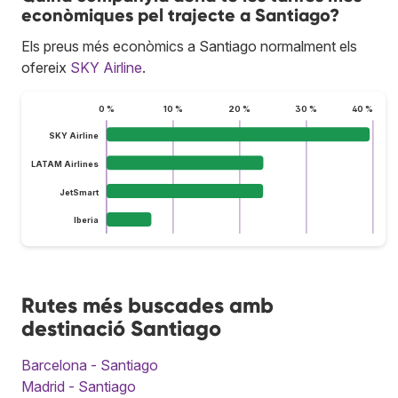
econòmiques pel trajecte a Santiago?
Els preus més econòmics a Santiago normalment els
ofereix
SKY Airline
.
0 %
10 %
20 %
30 %
40 %
SKY Airline
LATAM Airlines
JetSmart
Iberia
Rutes més buscades amb
destinació Santiago
Barcelona - Santiago
Madrid - Santiago