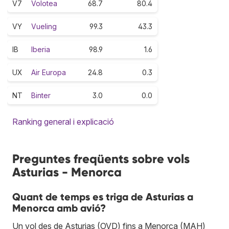
V7
Volotea
68.7
80.4
VY
Vueling
99.3
43.3
IB
Iberia
98.9
1.6
UX
Air Europa
24.8
0.3
NT
Binter
3.0
0.0
Ranking general i explicació
Preguntes freqüents sobre vols
Asturias - Menorca
Quant de temps es triga de Asturias a
Menorca amb avió?
Un vol des de Asturias (OVD) fins a Menorca (MAH)