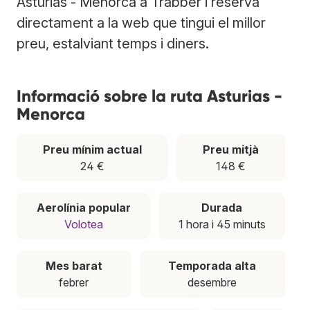
Asturias - Menorca a Trabber i reserva
directament a la web que tingui el millor
preu, estalviant temps i diners.
Informació sobre la ruta Asturias -
Menorca
Preu mínim actual
Preu mitjà
24 €
148 €
Aerolínia popular
Durada
Volotea
1 hora i 45 minuts
Mes barat
Temporada alta
febrer
desembre