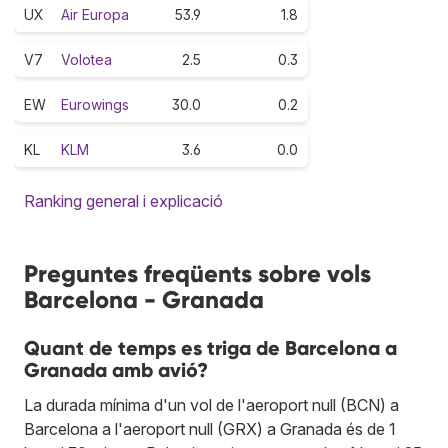
UX
Air Europa
53.9
1.8
V7
Volotea
2.5
0.3
EW
Eurowings
30.0
0.2
KL
KLM
3.6
0.0
Ranking general i explicació
Preguntes freqüents sobre vols
Barcelona - Granada
Quant de temps es triga de Barcelona a
Granada amb avió?
La durada mínima d'un vol de l'aeroport null (BCN) a
Barcelona a l'aeroport null (GRX) a Granada és de 1