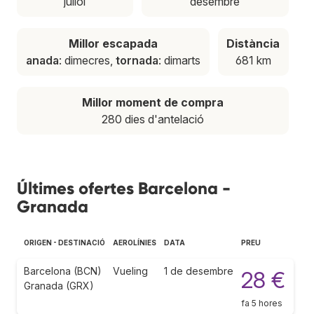
juliol
desembre
Millor escapada
Distància
anada
: dimecres,
tornada
: dimarts
681 km
Millor moment de compra
280 dies d'antelació
Últimes ofertes Barcelona -
Granada
ORIGEN - DESTINACIÓ
AEROLÍNIES
DATA
PREU
Barcelona (BCN)
Vueling
1 de desembre
28 €
Granada (GRX)
fa 5 hores