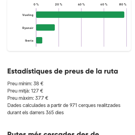
0 %
20 %
40 %
60 %
80 %
Vueling
Ryanair
Iberia
Estadístiques de preus de la ruta
Preu mínim: 38 €
Preu mitjà: 127 €
Preu màxim: 377 €
Dades calculades a partir de 971 cerques realitzades
durant els darrers 365 dies
Rutes més cercades des de