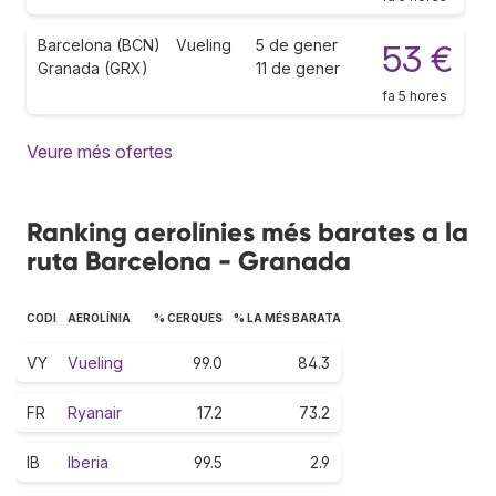
Barcelona (BCN)
Vueling
5 de gener
53 €
Granada (GRX)
11 de gener
fa 5 hores
Veure més ofertes
Ranking aerolínies més barates a la
ruta Barcelona - Granada
CODI
AEROLÍNIA
% CERQUES
% LA MÉS BARATA
VY
Vueling
99.0
84.3
FR
Ryanair
17.2
73.2
IB
Iberia
99.5
2.9