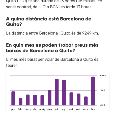
Quito (UIO) té una durada de 13 hores i 35 minuts. En
sentit contrari, de UIO a BCN, es tarda 13 hores.
A quina distància està Barcelona de
Quito?
La distància entre Barcelona i Quito és de 9249 km.
En quin mes es poden trobar preus més
baixos de Barcelona a Quito?
El mes més barat per volar de Barcelona a Quito és
febrer.
1.200 €
900 €
600 €
gen.
febr.
març
abr.
maig
juny
jul.
ag.
set.
oct.
nov.
des.