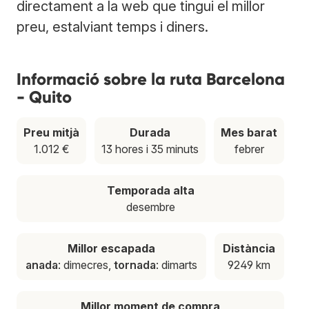
directament a la web que tingui el millor
preu, estalviant temps i diners.
Informació sobre la ruta Barcelona
- Quito
Preu mitjà
Durada
Mes barat
1.012 €
13 hores i 35 minuts
febrer
Temporada alta
desembre
Millor escapada
Distància
anada
: dimecres,
tornada
: dimarts
9249 km
Millor moment de compra