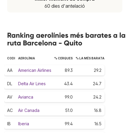
60 dies d'antelació
Ranking aerolínies més barates a la
ruta Barcelona - Quito
CODI
AEROLÍNIA
% CERQUES
% LA MÉS BARATA
AA
American Airlines
89.3
29.2
DL
Delta Air Lines
43.4
24.7
AV
Avianca
99.0
24.2
AC
Air Canada
51.0
16.8
IB
Iberia
99.4
16.5