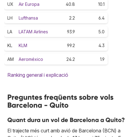
UX
Air Europa
40.8
10.1
LH
Lufthansa
2.2
6.4
LA
LATAM Airlines
93.9
5.0
KL
KLM
99.2
4.3
AM
Aeroméxico
24.2
1.9
Ranking general i explicació
Preguntes freqüents sobre vols
Barcelona - Quito
Quant dura un vol de Barcelona a Quito?
El trajecte més curt amb avió de Barcelona (BCN) a