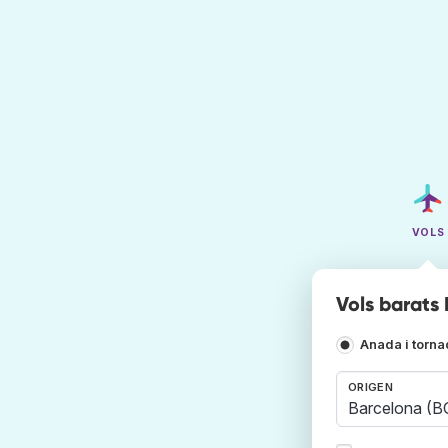
VOLS
Vols barats 
Anada i torn
ORIGEN