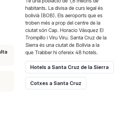
Té una població de 1,8 milions de
habitants. La divisa de curs legal és
bolivià (BOB). Els aeroports que es
troben més a prop del centre de la
ciutat són Cap. Horacio Vásquez El
Trompillo i Viru Viru. Santa Cruz de la
Sierra és una ciutat de Bolívia a la
lta
que Trabber hi ofereix 48 hotels.
Hotels a Santa Cruz de la Sierra
Cotxes a Santa Cruz