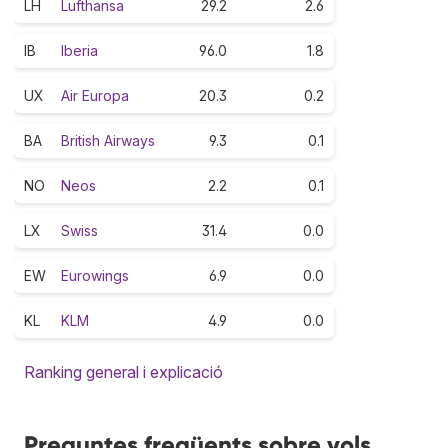
LH
Lufthansa
29.2
2.6
IB
Iberia
96.0
1.8
UX
Air Europa
20.3
0.2
BA
British Airways
9.3
0.1
NO
Neos
2.2
0.1
LX
Swiss
31.4
0.0
EW
Eurowings
6.9
0.0
KL
KLM
4.9
0.0
Ranking general i explicació
Preguntes freqüents sobre vols