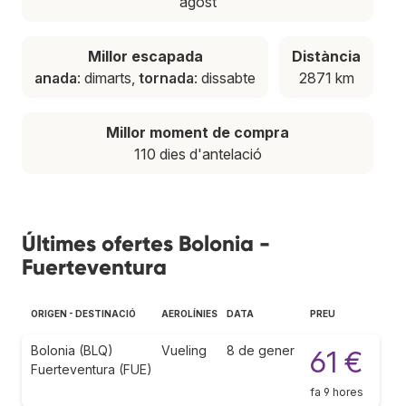
agost
Millor escapada
Distància
anada
: dimarts,
tornada
: dissabte
2871 km
Millor moment de compra
110 dies d'antelació
Últimes ofertes Bolonia -
Fuerteventura
ORIGEN - DESTINACIÓ
AEROLÍNIES
DATA
PREU
Bolonia (BLQ)
Vueling
8 de gener
61 €
Fuerteventura (FUE)
fa 9 hores