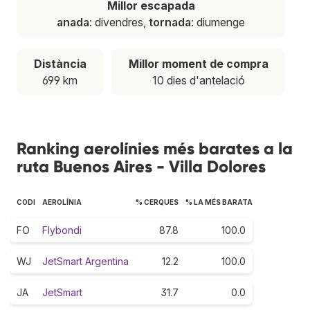
Millor escapada
anada
: divendres,
tornada
: diumenge
Distància
Millor moment de compra
699 km
10 dies d'antelació
Ranking aerolínies més barates a la
ruta Buenos Aires - Villa Dolores
CODI
AEROLÍNIA
% CERQUES
% LA MÉS BARATA
FO
Flybondi
87.8
100.0
WJ
JetSmart Argentina
12.2
100.0
JA
JetSmart
31.7
0.0