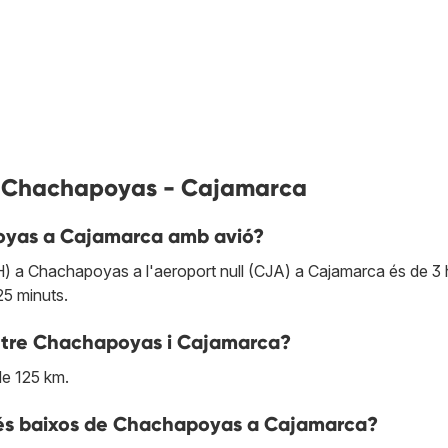
ls Chachapoyas - Cajamarca
oyas a Cajamarca amb avió?
H) a Chachapoyas a l'aeroport null (CJA) a Cajamarca és de 3 
25 minuts.
 entre Chachapoyas i Cajamarca?
de 125 km.
més baixos de Chachapoyas a Cajamarca?