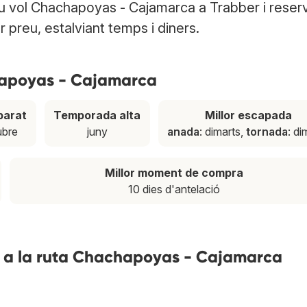
u vol Chachapoyas - Cajamarca a Trabber i reser
r preu, estalviant temps i diners.
hapoyas - Cajamarca
barat
Temporada alta
Millor escapada
ubre
juny
anada
: dimarts,
tornada
: di
Millor moment de compra
10 dies d'antelació
s a la ruta Chachapoyas - Cajamarca