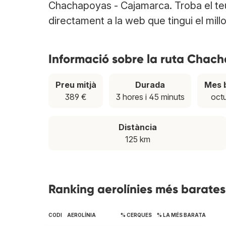
Chachapoyas - Cajamarca. Troba el te
directament a la web que tingui el millo
Informació sobre la ruta Chac
Preu mitjà
Durada
Mes 
389 €
3 hores i 45 minuts
oct
Distància
125 km
Ranking aerolínies més barate
CODI
AEROLÍNIA
% CERQUES
% LA MÉS BARATA