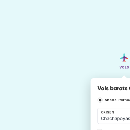
VOLS
Vols barats
Anada i torn
ORIGEN