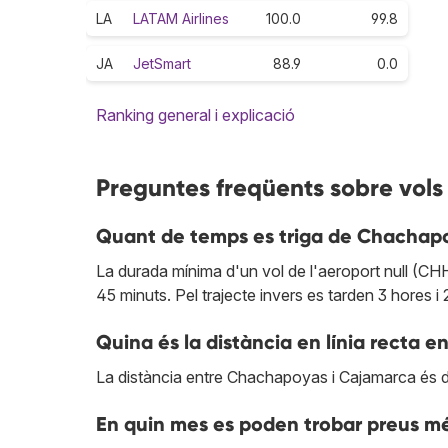
LA
LATAM Airlines
100.0
99.8
JA
JetSmart
88.9
0.0
Ranking general i explicació
Preguntes freqüents sobre vo
Quant de temps es triga de Chachap
La durada mínima d'un vol de l'aeroport null (CH
45 minuts. Pel trajecte invers es tarden 3 hores i 
Quina és la distància en línia recta
La distància entre Chachapoyas i Cajamarca és 
En quin mes es poden trobar preus 