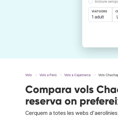
Incloure aerop
VIATGERS
C
1 adult
Vols
Vols a Perú
Vols a Cajamarca
Vols Chacha
Compara vols Cha
reserva on preferei
Cerquem a totes les webs d'aerolínies i