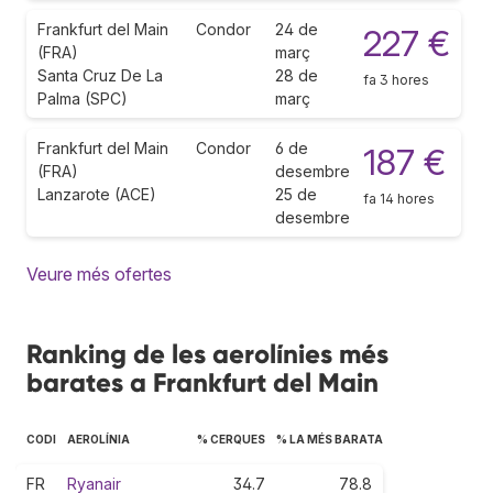
Frankfurt del Main
Condor
24 de
227 €
(FRA)
març
Santa Cruz De La
28 de
fa 3 hores
Palma (SPC)
març
Frankfurt del Main
Condor
6 de
187 €
(FRA)
desembre
Lanzarote (ACE)
25 de
fa 14 hores
desembre
Veure més ofertes
Ranking de les aerolínies més
barates a Frankfurt del Main
CODI
AEROLÍNIA
% CERQUES
% LA MÉS BARATA
FR
Ryanair
34.7
78.8