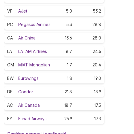
VF
AJet
5.0
53.2
PC
Pegasus Airlines
5.3
28.8
CA
Air China
13.6
28.0
LA
LATAM Airlines
8.7
24.6
OM
MIAT Mongolian
1.7
20.4
EW
Eurowings
1.8
19.0
DE
Condor
21.8
18.9
AC
Air Canada
18.7
17.5
EY
Etihad Airways
25.9
17.3
Ranking general i explicació