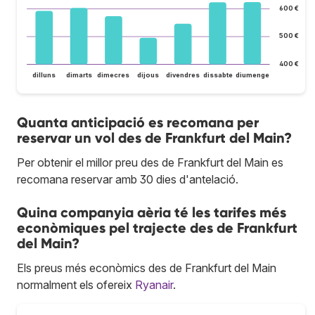
600 €
500 €
400 €
dilluns
dimarts
dimecres
dijous
divendres
dissabte
diumenge
Quanta anticipació es recomana per
reservar un vol des de Frankfurt del Main?
Per obtenir el millor preu des de Frankfurt del Main es
recomana reservar amb 30 dies d'antelació.
Quina companyia aèria té les tarifes més
econòmiques pel trajecte des de Frankfurt
del Main?
Els preus més econòmics des de Frankfurt del Main
normalment els ofereix
Ryanair
.