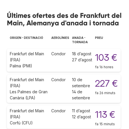
Últimes ofertes des de Frankfurt del
Main, Alemanya d'anada i tornada
ORIGEN - DESTINACIÓ
AEROLÍNIES
ANADA -
PREU
TORNADA
Frankfurt del Main
Condor
18 d’agost
103 €
(FRA)
27 d’agost
Palma (PMI)
fa 16 hores
Frankfurt del Main
Condor
10 de
227 €
(FRA)
setembre
Les Palmes de Gran
14 de
fa 26 minuts
Canària (LPA)
setembre
Frankfurt del Main
Condor
11 d’agost
113 €
(FRA)
12 d’agost
Corfú (CFU)
fa 15 minuts