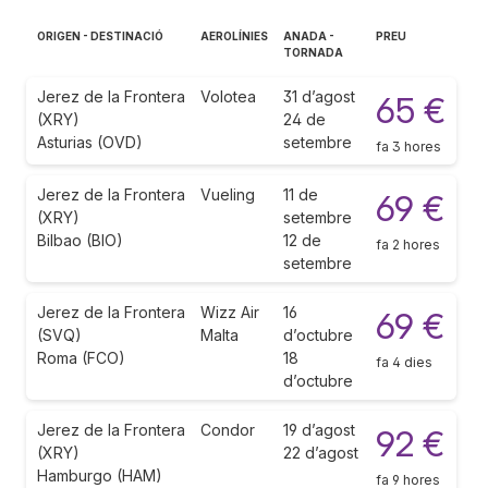
ORIGEN - DESTINACIÓ
AEROLÍNIES
ANADA -
PREU
TORNADA
Jerez de la Frontera
Volotea
31 d’agost
65 €
(XRY)
24 de
Asturias (OVD)
setembre
fa 3 hores
Jerez de la Frontera
Vueling
11 de
69 €
(XRY)
setembre
Bilbao (BIO)
12 de
fa 2 hores
setembre
Jerez de la Frontera
Wizz Air
16
69 €
(SVQ)
Malta
d’octubre
Roma (FCO)
18
fa 4 dies
d’octubre
Jerez de la Frontera
Condor
19 d’agost
92 €
(XRY)
22 d’agost
Hamburgo (HAM)
fa 9 hores