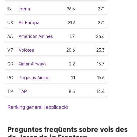
IB
Iberia
96.5
27.1
UX
Air Europa
21.9
27.1
AA
American Airlines
1.7
24.6
V7
Volotea
20.6
23.3
QR
Qatar Airways
2.2
15.7
PC
Pegasus Airlines
1.1
15.6
TP
TAP
8.5
14.4
Ranking general i explicació
Preguntes freqüents sobre vols des