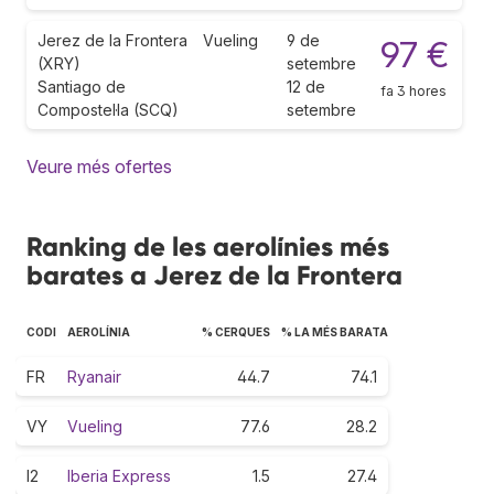
Jerez de la Frontera
Vueling
9 de
97 €
(XRY)
setembre
Santiago de
12 de
fa 3 hores
Compostel·la (SCQ)
setembre
Veure més ofertes
Ranking de les aerolínies més
barates a Jerez de la Frontera
CODI
AEROLÍNIA
% CERQUES
% LA MÉS BARATA
FR
Ryanair
44.7
74.1
VY
Vueling
77.6
28.2
I2
Iberia Express
1.5
27.4