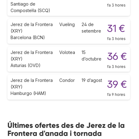
Santiago de
fa 3 hores
Compostel·la (SCQ)
Jerez de la Frontera
Vueling
24 de
31 €
(XRY)
setembre
Barcelona (BCN)
fa 3 hores
Jerez de la Frontera
Volotea
15
36 €
(XRY)
d’octubre
Asturias (OVD)
fa 3 hores
Jerez de la Frontera
Condor
19 d’agost
39 €
(XRY)
Hamburgo (HAM)
fa 9 hores
Últimes ofertes des de Jerez de la
Frontera d'anada i tornada