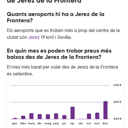
de Jerez de la Frontera
Quants aeroports hi ha a Jerez de la
Frontera?
Els aeroports que es troben més a prop del centre de la
ciutat són
Jerez
(9 km) i Sevilla.
En quin mes es poden trobar preus més
baixos des de Jerez de la Frontera?
El mes més barat per volar des de Jerez de la Frontera
és setembre.
600 €
400 €
200 €
gen.
febr.
març
abr.
maig
juny
jul.
ag.
set.
oct.
nov.
des.