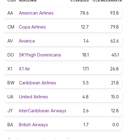
CODI
AEROLÍNIA
% CERQUES
% LA MÉS BARATA
AA
American Airlines
78.6
93.8
CM
Copa Airlines
12.7
79.8
AV
Avianca
1.4
62.6
DO
SKYhigh Dominicana
18.1
45.1
X1
X1 Air
17.1
26.8
BW
Caribbean Airlines
5.5
21.8
UA
United Airlines
4.8
15.0
JY
InterCaribbean Airways
2.6
12.8
BA
British Airways
1.7
0.0