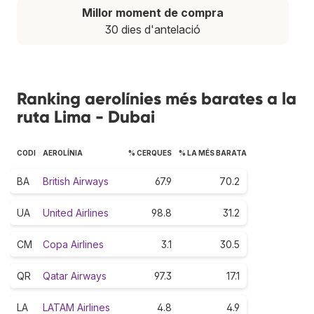
Millor moment de compra
30 dies d'antelació
Ranking aerolínies més barates a la
ruta Lima - Dubai
CODI
AEROLÍNIA
% CERQUES
% LA MÉS BARATA
BA
British Airways
67.9
70.2
UA
United Airlines
98.8
31.2
CM
Copa Airlines
3.1
30.5
QR
Qatar Airways
97.3
17.1
LA
LATAM Airlines
4.8
4.9