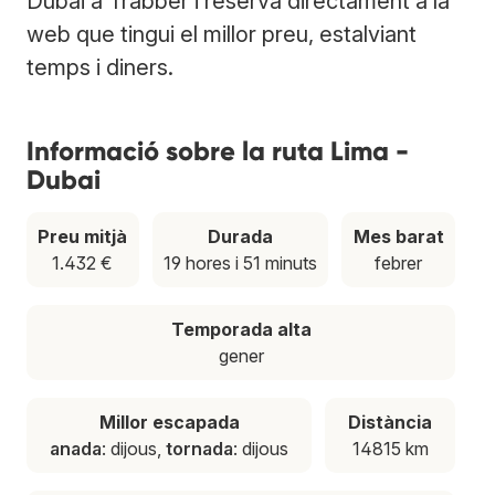
Dubai a Trabber i reserva directament a la
web que tingui el millor preu, estalviant
temps i diners.
Informació sobre la ruta Lima -
Dubai
Preu mitjà
Durada
Mes barat
1.432 €
19 hores i 51 minuts
febrer
Temporada alta
gener
Millor escapada
Distància
anada
: dijous,
tornada
: dijous
14815 km