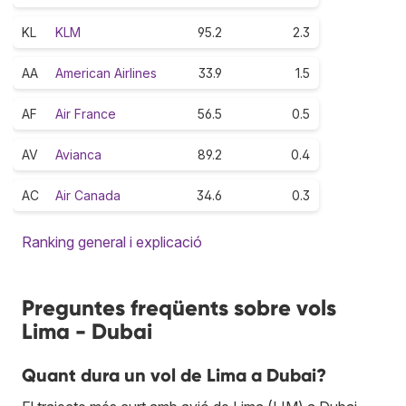
KL
KLM
95.2
2.3
AA
American Airlines
33.9
1.5
AF
Air France
56.5
0.5
AV
Avianca
89.2
0.4
AC
Air Canada
34.6
0.3
Ranking general i explicació
Preguntes freqüents sobre vols
Lima - Dubai
Quant dura un vol de Lima a Dubai?