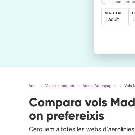
Incloure aerop
VIATGERS
C
1 adult
Vols
Vols a Hondures
Vols a Comayagua
Vols 
Compara vols Madr
on prefereixis
Cerquem a totes les webs d'aerolínies i