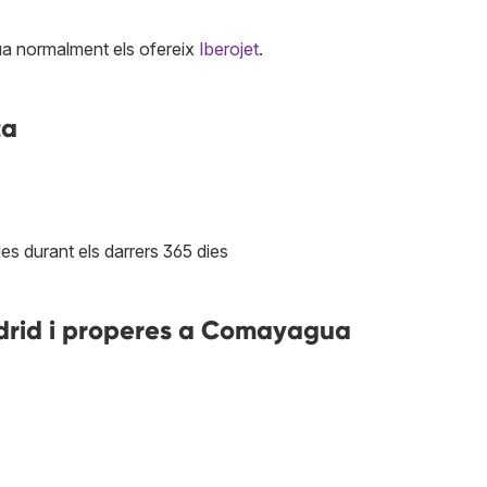
a normalment els ofereix
Iberojet
.
ta
es durant els darrers 365 dies
drid i properes a Comayagua