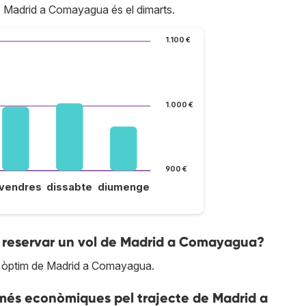
e Madrid a Comayagua és el dimarts.
1.100 €
1.000 €
900 €
ivendres
dissabte
diumenge
 reservar un vol de Madrid a Comayagua?
u òptim de Madrid a Comayagua.
 més econòmiques pel trajecte de Madrid a