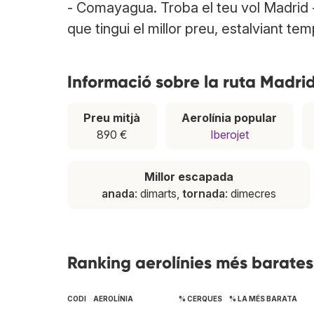
- Comayagua. Troba el teu vol Madrid
que tingui el millor preu, estalviant tem
Informació sobre la ruta Madr
Preu mitjà
Aerolínia popular
890 €
Iberojet
Millor escapada
anada
: dimarts,
tornada
: dimecres
Ranking aerolínies més barate
CODI
AEROLÍNIA
% CERQUES
% LA MÉS BARATA