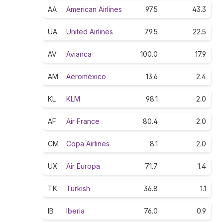
AA
American Airlines
97.5
43.3
UA
United Airlines
79.5
22.5
AV
Avianca
100.0
17.9
AM
Aeroméxico
13.6
2.4
KL
KLM
98.1
2.0
AF
Air France
80.4
2.0
CM
Copa Airlines
8.1
2.0
UX
Air Europa
71.7
1.4
TK
Turkish
36.8
1.1
IB
Iberia
76.0
0.9