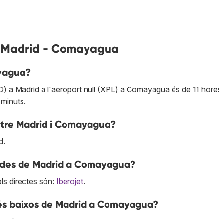
ls Madrid - Comayagua
ayagua?
D) a Madrid a l'aeroport null (XPL) a Comayagua és de 11 hores
 minuts.
entre Madrid i Comayagua?
d.
es des de Madrid a Comayagua?
ls directes són:
Iberojet
.
més baixos de Madrid a Comayagua?