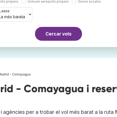
orts propers
Incloure aeroports propers
Sense escales
LASSE
Cercar vols
Madrid - Comayagua
id - Comayagua i rese
 agències per a trobar el vol més barat a la ruta