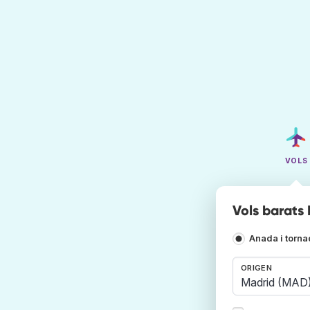
VOLS
Vols barats
Anada i torn
ORIGEN