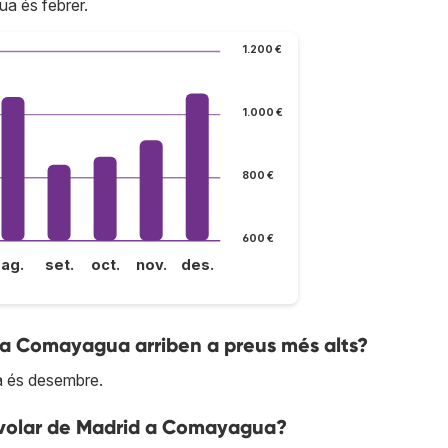
a és febrer.
1.200 €
1.000 €
800 €
600 €
ag.
set.
oct.
nov.
des.
d a Comayagua arriben a preus més alts?
a és desembre.
 volar de Madrid a Comayagua?