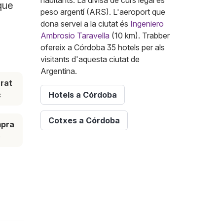
habitants. La divisa de curs legal és
que
peso argentí (ARS). L'aeroport que
dona servei a la ciutat és
Ingeniero
Ambrosio Taravella
(10 km). Trabber
ofereix a Córdoba 35 hotels per als
visitants d'aquesta ciutat de
Argentina.
rat
ç
Hotels a Córdoba
Cotxes a Córdoba
mpra
ó