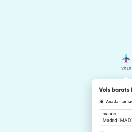
VOLS
Vols barats
Anada i torn
ORIGEN