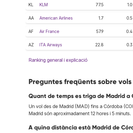
KL
KLM
77.5
1.0
AA
American Airlines
1.7
0.5
AF
Air France
57.9
0.4
AZ
ITA Airways
22.8
0.3
Ranking general i explicació
Preguntes freqüents sobre vol
Quant de temps es triga de Madrid a
Un vol des de Madrid (MAD) fins a Córdoba (COR) 
Madrid són aproximadament 12 hores i 5 minuts.
A quina distància està Madrid de Có