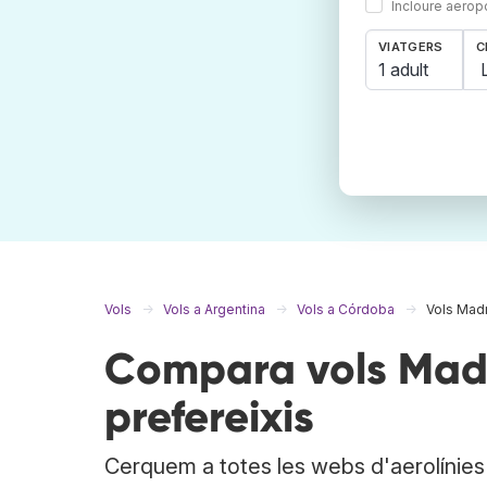
Incloure aerop
VIATGERS
C
1 adult
Vols
Vols a Argentina
Vols a Córdoba
Vols Mad
Compara vols Madr
prefereixis
Cerquem a totes les webs d'aerolínies i