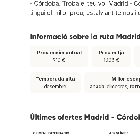
- Córdoba. Troba el teu vol Madrid - 
tingui el millor preu, estalviant temps i 
Informació sobre la ruta Madri
Preu mínim actual
Preu mitjà
913 €
1.138 €
Temporada alta
Millor esc
desembre
anada
: dimecres,
tor
Últimes ofertes Madrid - Córdo
ORIGEN - DESTINACIÓ
AEROLÍNIES