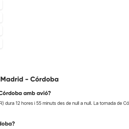
s Madrid - Córdoba
 Córdoba amb avió?
dura 12 hores i 55 minuts des de null a null. La tornada de C
rdoba?