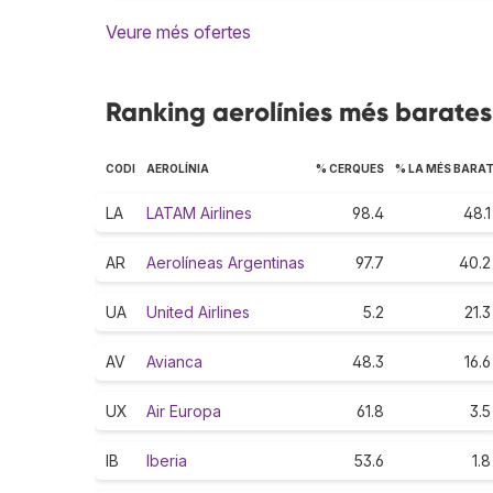
Veure més ofertes
Ranking aerolínies més barates
CODI
AEROLÍNIA
% CERQUES
% LA MÉS BARA
LA
LATAM Airlines
98.4
48.1
AR
Aerolíneas Argentinas
97.7
40.2
UA
United Airlines
5.2
21.3
AV
Avianca
48.3
16.6
UX
Air Europa
61.8
3.5
IB
Iberia
53.6
1.8