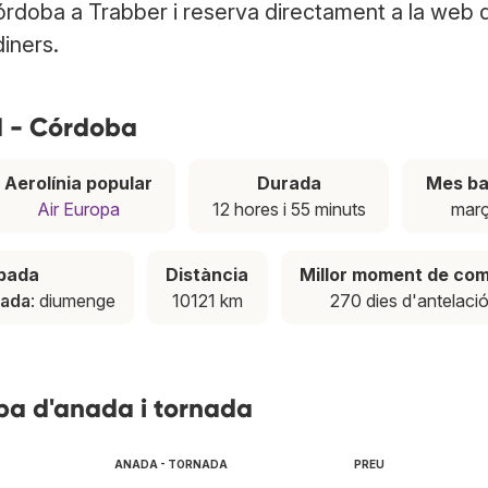
Córdoba a Trabber i reserva directament a la web 
diners.
d - Córdoba
Aerolínia popular
Durada
Mes ba
Air Europa
12 hores i 55 minuts
mar
apada
Distància
Millor moment de co
nada
: diumenge
10121 km
270 dies d'antelaci
ba d'anada i tornada
ANADA - TORNADA
PREU