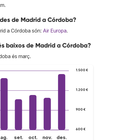
km.
s des de Madrid a Córdoba?
rid a Córdoba són:
Air Europa
.
és baixos de Madrid a Córdoba?
rdoba és març.
1.500 €
1.200 €
900 €
600 €
ag.
set.
oct.
nov.
des.