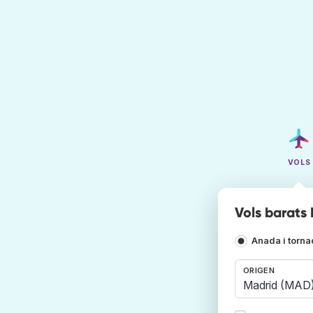
VOLS
Vols barats
Anada i torn
ORIGEN