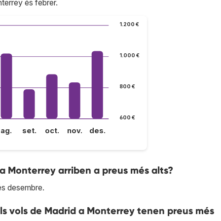
errey és febrer.
1.200 €
1.000 €
800 €
600 €
ag.
set.
oct.
nov.
des.
 a Monterrey arriben a preus més alts?
 és desembre.
els vols de Madrid a Monterrey tenen preus més