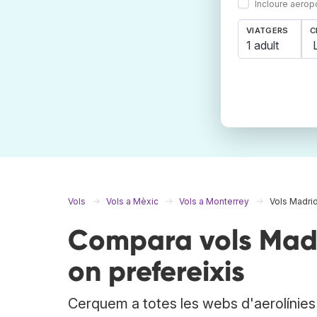
Incloure aerop
VIATGERS
C
1 adult
Vols
Vols a Mèxic
Vols a Monterrey
Vols Madri
Compara vols Madr
on prefereixis
Cerquem a totes les webs d'aerolínies i