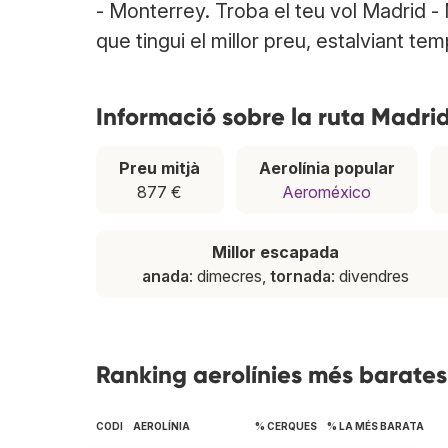
- Monterrey. Troba el teu vol Madrid -
que tingui el millor preu, estalviant tem
Informació sobre la ruta Madri
Preu mitjà
Aerolínia popular
877 €
Aeroméxico
Millor escapada
anada
: dimecres,
tornada
: divendres
Ranking aerolínies més barates
CODI
AEROLÍNIA
% CERQUES
% LA MÉS BARATA