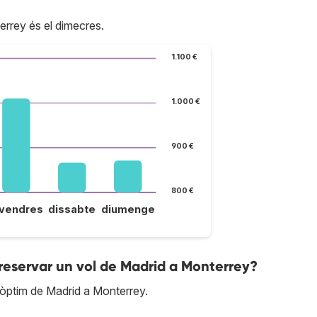
errey és el dimecres.
1.100 €
1.000 €
900 €
800 €
ivendres
dissabte
diumenge
reservar un vol de Madrid a Monterrey?
òptim de Madrid a Monterrey.