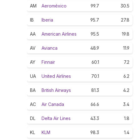
AM
Aeroméxico
99.7
30.5
IB
Iberia
95.7
27.8
AA
American Airlines
95.5
19.8
AV
Avianca
48.9
11.9
AY
Finnair
60.1
7.2
UA
United Airlines
70.1
6.2
BA
British Airways
81.3
4.2
AC
Air Canada
66.6
3.4
DL
Delta Air Lines
43.3
1.8
KL
KLM
98.3
1.4