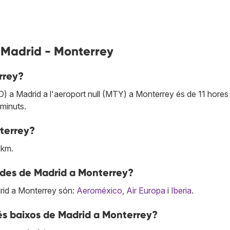
 Madrid - Monterrey
rrey?
) a Madrid a l'aeroport null (MTY) a Monterrey és de 11 hores 
 minuts.
terrey?
 km.
s des de Madrid a Monterrey?
rid a Monterrey són:
Aeroméxico
,
Air Europa
i
Iberia
.
és baixos de Madrid a Monterrey?