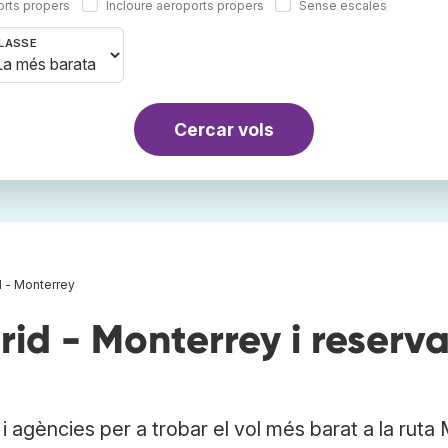
orts propers
Incloure aeroports propers
Sense escales
LASSE
Cercar vols
d - Monterrey
id - Monterrey i reserv
 agències per a trobar el vol més barat a la ruta