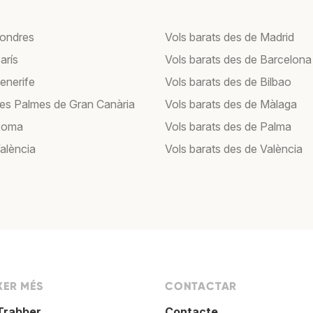
Londres
Vols barats des de Madrid
arís
Vols barats des de Barcelona
enerife
Vols barats des de Bilbao
Les Palmes de Gran Canària
Vols barats des de Màlaga
Roma
Vols barats des de Palma
València
Vols barats des de València
XER MÉS
CONTACTAR
Trabber
Contacte