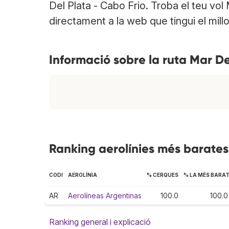
Del Plata - Cabo Frio. Troba el teu vol
directament a la web que tingui el millo
Informació sobre la ruta Mar De
Ranking aerolínies més barates 
CODI
AEROLÍNIA
% CERQUES
% LA MÉS BARA
AR
Aerolíneas Argentinas
100.0
100.0
Ranking general i explicació