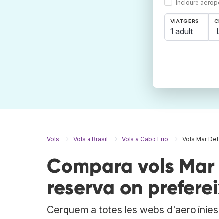
Incloure aerop
VIATGERS
C
1 adult
Vols
Vols a Brasil
Vols a Cabo Frio
Vols Mar Del
Compara vols Mar D
reserva on preferei
Cerquem a totes les webs d'aerolínies i