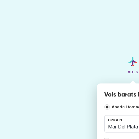
VOLS
Vols barats 
Anada i torn
ORIGEN