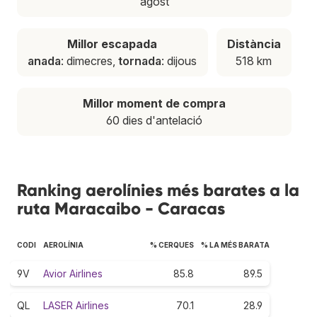
agost
Millor escapada
Distància
anada
: dimecres,
tornada
: dijous
518 km
Millor moment de compra
60 dies d'antelació
Ranking aerolínies més barates a la
ruta Maracaibo - Caracas
CODI
AEROLÍNIA
% CERQUES
% LA MÉS BARATA
9V
Avior Airlines
85.8
89.5
QL
LASER Airlines
70.1
28.9