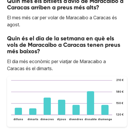
Quin mes els bitllets d'avió de Maracaibo a
Caracas arriben a preus més alts?
El mes més car per volar de Maracaibo a Caracas és
agost.
Quin és el dia de la setmana en què els
vols de Maracaibo a Caracas tenen preus
més baixos?
El dia més econòmic per viatjar de Maracaibo a
Caracas és el dimarts.
210 €
180 €
150 €
120 €
dilluns
dimarts
dimecres
dijous
divendres
dissabte
diumenge