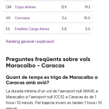
CM
Copa Airlines
12.9
19.3
V0
Conviasa
3.4
10.0
ES
Estafeta Carga Aérea
5.8
0.0
Ranking general i explicació
Preguntes freqüents sobre vols
Maracaibo - Caracas
Quant de temps es triga de Maracaibo a
Caracas amb avió?
La durada mínima d'un vol de l'aeroport null (MAR) a
Maracaibo a l'aeroport null (CCS) a Caracas és de 1
hora i 10 minuts. Pel trajecte invers es tarden 1 hora i 10
minuts.