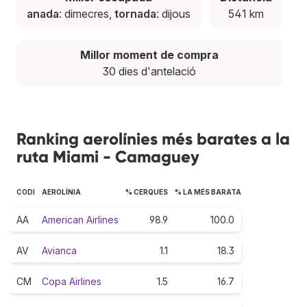
anada
: dimecres,
tornada
: dijous
541 km
Millor moment de compra
30 dies d'antelació
Ranking aerolínies més barates a la
ruta Miami - Camaguey
CODI
AEROLÍNIA
% CERQUES
% LA MÉS BARATA
AA
American Airlines
98.9
100.0
AV
Avianca
1.1
18.3
CM
Copa Airlines
1.5
16.7