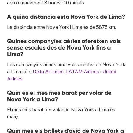
aproximadament 8 hores i 10 minuts.
A quina distància està Nova York de Lima?
La distància entre Nova York i Lima és de 5875 km.
Quines companyies aèries ofereixen vols
sense escales des de Nova York fins a
Lima?
Les companyies aèries amb vols directes de Nova York
a Lima són:
Delta Air Lines
,
LATAM Airlines
i
United
Airlines
.
Quin és el mes més barat per volar de
Nova York a Lima?
El mes més barat per volar de Nova York a Lima és
març.
Quin mes els bitllets d'avió de Nova York a