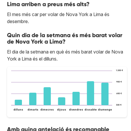
Lima arriben a preus més alts?
El mes més car per volar de Nova York a Lima és
desembre.
Quin dia de la setmana és més barat volar
de Nova York a Lima?
El dia de la setmana en què és més barat volar de Nova
York a Lima és el dilluns.
1.200 €
900 €
600 €
300 €
dilluns
dimarts
dimecres
dijous
divendres
dissabte
diumenge
Amb quina antelació és recomanable