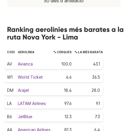
50 dies d'antelació
Ranking aerolínies més barates a la
ruta Nova York - Lima
CODI
AEROLÍNIA
% CERQUES
% LA MÉS BARATA
AV
Avianca
100.0
43.1
W1
World Ticket
4.6
36.5
DM
Arajet
18.4
28.0
LA
LATAM Airlines
97.6
9.1
B6
JetBlue
12.3
7.3
AA
American Airlines
81.3
6.4