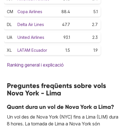
CM
Copa Airlines
88.4
5.1
DL
Delta Air Lines
47.7
2.7
UA
United Airlines
93.1
2.3
XL
LATAM Ecuador
1.5
1.9
Ranking general i explicació
Preguntes freqüents sobre vols
Nova York - Lima
Quant dura un vol de Nova York a Lima?
Un vol des de Nova York (NYC) fins a Lima (LIM) dura
8 hores. La tornada de Lima a Nova York són