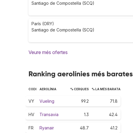
Santiago de Compostel·la (SCQ)
París (ORY)
Santiago de Compostel·la (SCQ)
Veure més ofertes
Ranking aerolínies més barates 
CODI
AEROLÍNIA
% CERQUES
% LA MÉS BARATA
VY
Vueling
99.2
71.8
HV
Transavia
1.3
42.4
FR
Ryanair
48.7
41.2