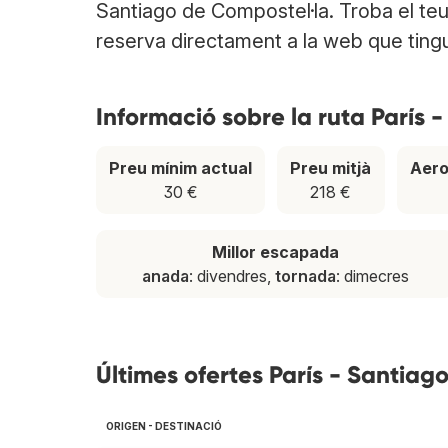
Santiago de Compostel·la. Troba el teu
reserva directament a la web que tingui 
Informació sobre la ruta París 
Preu mínim actual
Preu mitjà
Aero
30 €
218 €
Millor escapada
anada
: divendres,
tornada
: dimecres
Últimes ofertes París - Santiag
ORIGEN - DESTINACIÓ