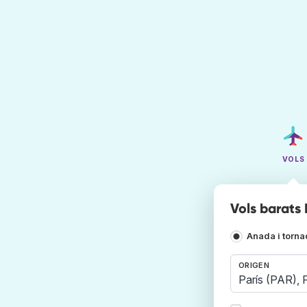
VOLS
Vols barats
Anada i torn
ORIGEN