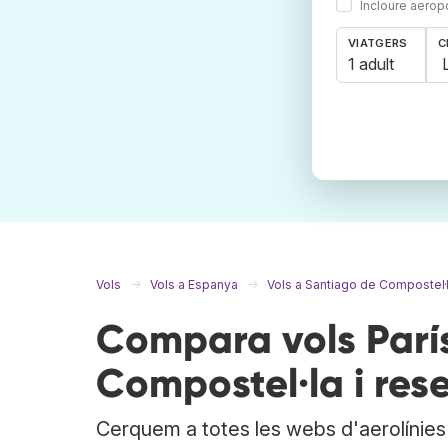
Incloure aerop
VIATGERS
C
1 adult
Vols
Vols a Espanya
Vols a Santiago de Compostel·
Compara vols Parí
Compostel·la i rese
Cerquem a totes les webs d'aerolínies i