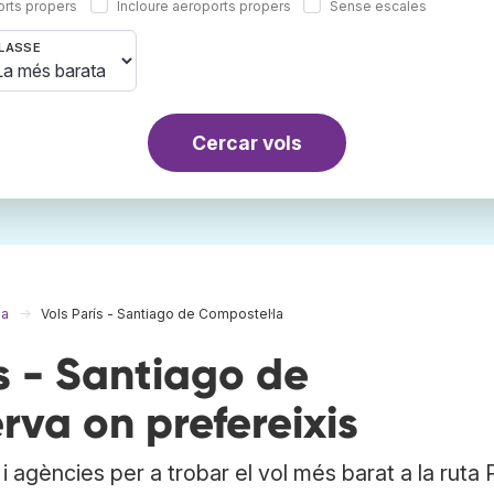
orts propers
Incloure aeroports propers
Sense escales
LASSE
Cercar vols
la
Vols París - Santiago de Compostel·la
s - Santiago de
rva on prefereixis
 agències per a trobar el vol més barat a la ruta P