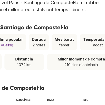
 vol París - Santiago de Compostel·la a Trabber i
el millor preu, estalviant temps i diners.
- Santiago de Compostel·la
línia popular
Durada
Mes barat
Temporada 
Vueling
2 hores
febrer
agost
Distància
Millor moment de compra
1072 km
210 dies d'antelació
o de Compostel·la
AEROLÍNIES
DATA
PREU