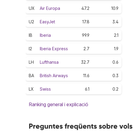
UX
Air Europa
47.2
10.9
U2
EasyJet
17.8
3.4
IB
Iberia
99.9
2.1
I2
Iberia Express
2.7
1.9
LH
Lufthansa
32.7
0.6
BA
British Airways
11.6
0.3
LX
Swiss
6.1
0.2
Ranking general i explicació
Preguntes freqüents sobre vols