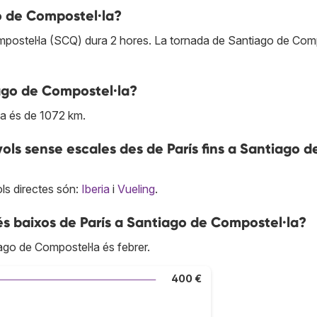
o de Compostel·la?
mpostel·la (SCQ) dura 2 hores. La tornada de Santiago de Comp
iago de Compostel·la?
la és de 1072 km.
ls sense escales des de París fins a Santiago d
ls directes són:
Iberia
i
Vueling
.
s baixos de París a Santiago de Compostel·la?
ago de Compostel·la és febrer.
400 €