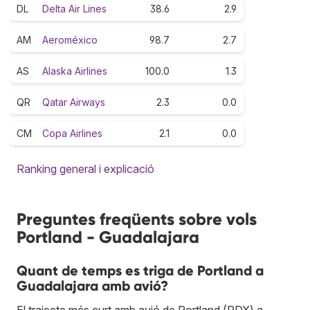
DL
Delta Air Lines
38.6
2.9
AM
Aeroméxico
98.7
2.7
AS
Alaska Airlines
100.0
1.3
QR
Qatar Airways
2.3
0.0
CM
Copa Airlines
2.1
0.0
Ranking general i explicació
Preguntes freqüents sobre vols
Portland - Guadalajara
Quant de temps es triga de Portland a
Guadalajara amb avió?
El trajecte més curt amb avió de Portland (PDX) a