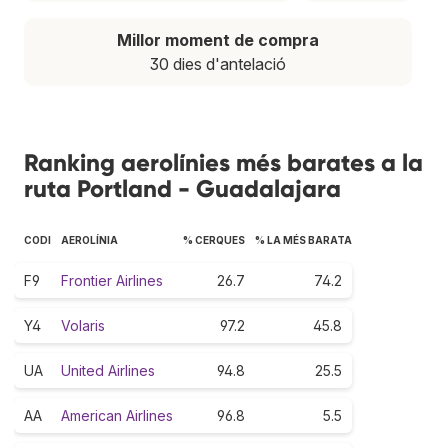
Millor moment de compra
30 dies d'antelació
Ranking aerolínies més barates a la
ruta Portland - Guadalajara
CODI
AEROLÍNIA
% CERQUES
% LA MÉS BARATA
F9
Frontier Airlines
26.7
74.2
Y4
Volaris
97.2
45.8
UA
United Airlines
94.8
25.5
AA
American Airlines
96.8
5.5