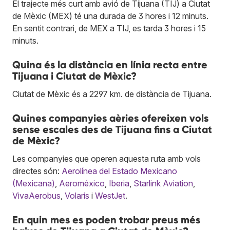
El trajecte més curt amb avió de Tijuana (TIJ) a Ciutat
de Mèxic (MEX) té una durada de 3 hores i 12 minuts.
En sentit contrari, de MEX a TIJ, es tarda 3 hores i 15
minuts.
Quina és la distància en línia recta entre
Tijuana i Ciutat de Mèxic?
Ciutat de Mèxic és a 2297 km. de distància de Tijuana.
Quines companyies aèries ofereixen vols
sense escales des de Tijuana fins a Ciutat
de Mèxic?
Les companyies que operen aquesta ruta amb vols
directes són:
Aerolínea del Estado Mexicano
(Mexicana)
,
Aeroméxico
,
Iberia
,
Starlink Aviation
,
VivaAerobus
,
Volaris
i
WestJet
.
En quin mes es poden trobar preus més