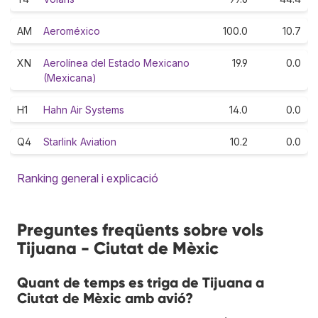
AM
Aeroméxico
100.0
10.7
XN
Aerolínea del Estado Mexicano
19.9
0.0
(Mexicana)
H1
Hahn Air Systems
14.0
0.0
Q4
Starlink Aviation
10.2
0.0
Ranking general i explicació
Preguntes freqüents sobre vols
Tijuana - Ciutat de Mèxic
Quant de temps es triga de Tijuana a
Ciutat de Mèxic amb avió?