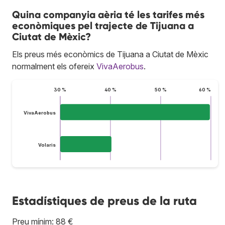
Quina companyia aèria té les tarifes més
econòmiques pel trajecte de Tijuana a
Ciutat de Mèxic?
Els preus més econòmics de Tijuana a Ciutat de Mèxic
normalment els ofereix
VivaAerobus
.
30 %
40 %
50 %
60 %
VivaAerobus
Volaris
Estadístiques de preus de la ruta
Preu mínim: 88 €