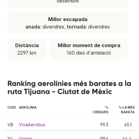
desembre
Millor escapada
anada
: divendres,
tornada
: divendres
Distància
Millor moment de compra
2297 km
160 dies d'antelació
Ranking aerolínies més barates a la
ruta Tijuana - Ciutat de Mèxic
CODI
AEROLÍNIA
%
% LA MÉS
CERQUES
BARATA
VB
VivaAerobus
99.3
45.1
Y4
Volaris
99.6
44.4