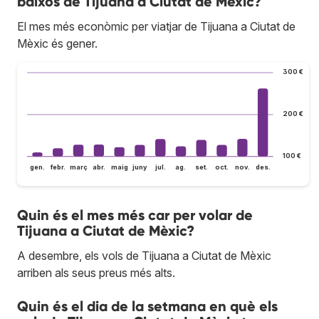
baixos de Tijuana a Ciutat de Mèxic?
El mes més econòmic per viatjar de Tijuana a Ciutat de
Mèxic és gener.
300 €
200 €
100 €
gen.
febr.
març
abr.
maig
juny
jul.
ag.
set.
oct.
nov.
des.
Quin és el mes més car per volar de
Tijuana a Ciutat de Mèxic?
A desembre, els vols de Tijuana a Ciutat de Mèxic
arriben als seus preus més alts.
Quin és el dia de la setmana en què els